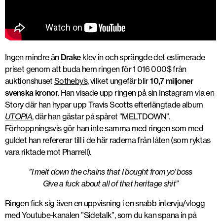
Ingen mindre än
Drake
klev in och sprängde det estimerade
priset genom att buda hem ringen för 1 016 000$ från
auktionshuset
Sotheby’s
, vilket ungefär blir
10,7 miljoner
svenska kronor
. Han visade upp ringen på sin Instagram via en
Story där han hypar upp Travis Scotts efterlängtade album
UTOPIA
, där han gästar på spåret ”MELTDOWN”.
Förhoppningsvis gör han inte samma med ringen som med
guldet han refererar till i de här raderna från låten (som ryktas
vara riktade mot Pharrell).
”I melt down the chains that I bought from yo’ boss
Give a fuck about all of that heritage shit”
Ringen fick sig även en uppvisning i en snabb intervju/vlogg
med Youtube-kanalen ”Sidetalk”, som du kan spana in på