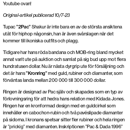
Youtube ovan!
Original-artikel publicerad 10/7-23
Tupac
”2Pac”
Shakur är inte bara en av de största ansiktena
utåt för hiphop någonsin, han är även svårslagen när det
kommer till ikoniska outfits och plagg.
Tidigare har hans röda bandana och MOB-ring bland mycket
annat varit ute på auktion och samlat på sig bud upp mot flera
hundratusen dollar. Nu är nästa dyrgrip ute för försäljning och
det är hans
”Kronring”
med guld, rubiner och diamanter, som
förväntas landa mellan 200 000 till 300 000 dollar.
Ringen är designad av Pac själv och skapades som en typ av
förlovningsring för att hedra hans relation med Kidada Jones.
Ringen har en kronformad design med en guldcirkel som
innehåller en cabochon-rubin och två pavéslipade diamanter
på sidorna. I kronans spetsar sitter fler rubiner och hela ringen
är ”prickig” med diamanten. Inskriptionen ”Pac & Dada 1996”