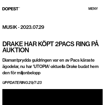
MENY
Foto: Drake via Instagram
MUSIK
-
2023.07.29
DRAKE HAR KÖPT 2PACS RING PÅ
AUKTION
Diamantprydda guldringen var en av Pacs käraste
ägodelar, nu har 'UTOPIA'-aktuella Drake budat hem
den för miljonbelopp
UPPDATERING 29/7-23