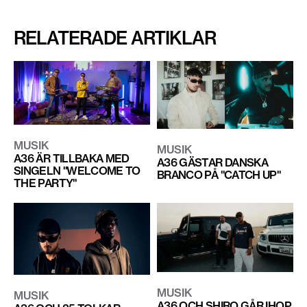
RELATERADE ARTIKLAR
MUSIK
MUSIK
A36 ÄR TILLBAKA MED
A36 GÄSTAR DANSKA
SINGELN "WELCOME TO
BRANCO PÅ "CATCH UP"
THE PARTY"
MUSIK
MUSIK
A36 OCH SHIRO GÅR IHOP