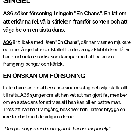
SINGEL
A36 söker försoning i singeln "En Chans". En låt om
att erkänna fel, välja kärleken framför sorgen och att
våga be om en sista dans.
A36
är tillbaka med låten ”
En Chans
”, där han visar en mjukare
och mer ångerfull sida. Istället för de vanliga klubbhitsen får vi
här en inblick i en artist som kämpar med att balansera
framgång, pengar och kärlek.
EN ÖNSKAN OM FÖRSONING
Låten handlar om att erkänna sina misstag och vilja ställa allt
till rätta. A36 sjunger om att han vet att han gjort fel, men ber
om en sista dans för att visa att han kan bli en bättre man.
Trots att han har framgång, beskriver han i låtens brygga en
inre tomhet med de ärliga raderna:
”Dämpar sorgen med money, ändå känner mig lonely.”