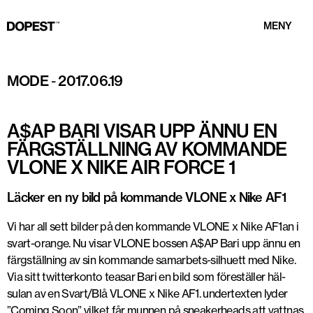
MENY
MODE
-
2017.06.19
A$AP BARI VISAR UPP ÄNNU EN
FÄRGSTÄLLNING AV KOMMANDE
VLONE X NIKE AIR FORCE 1
Läcker en ny bild på kommande VLONE x Nike AF1
Vi har all sett bilder på den kommande VLONE x Nike AF1an i
svart-orange. Nu visar VLONE bossen A$AP Bari upp ännu en
färgställning av sin kommande samarbets-silhuett med Nike.
Via sitt twitterkonto teasar Bari en bild som föreställer häl-
sulan av en Svart/Blå VLONE x Nike AF1. undertexten lyder
”Coming Soon” vilket får munnen på sneakerheads att vattnas.