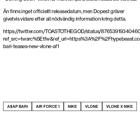
Än finns inget officiellt releasedatum, men Dopest gräver
givetvis vidare efter all nödvändig information kring detta.
https://twitter.com/TOASTOTHEGOD/status/876539193404
ref_src=twsrc%5Etfw&ref_url=https%3A%2F%2Fhypebeast
bari-teases-new-vlone-af1
A$AP BARI
AIR FORCE 1
NIKE
VLONE
VLONE X NIKE