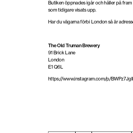
Butiken öppnades igår och håller på fram t
som tidigare visats upp.
Har du vägarna förbi London så är adress
The Old Truman Brewery
91 Brick Lane
London
E1 Q6L
https://www.instagram.com/p/BWPz7Jgl