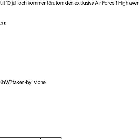
ill 10 juli och kommer förutom den exklusiva Air Force 1 High även 
en:
KhV/?taken-by=vlone