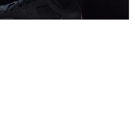
FRARED" SLÄPPS FÖR FÖRSTA GÅNGEN