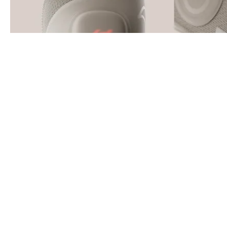
LIFESTYLE
NIKE OCH HYPERICE SLÄPPER AIR ZOOM HYPERSLIDE 
DINA FÖTTER
CONTACT@DOPEST.SE
PERSONUPPGIFTSPOLICY
INSTAGRAM