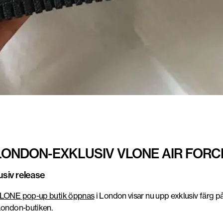
 LONDON-EXKLUSIV VLONE AIR FORCE
siv release
 VLONE pop-up butik öppnas
i London visar nu upp exklusiv färg 
 London-butiken.