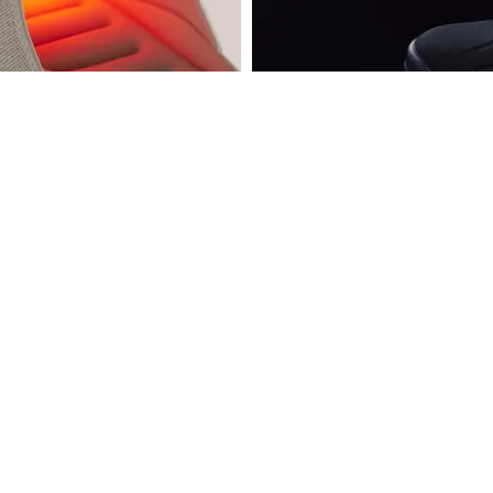
MODE
AIR JORDAN 6 "REVERSE IN
- TOFFELN SOM MASSERAR