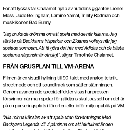
För att lyckas tar Chalamet hjälp av nutidens giganter: Lionel
Messi, Jude Bellingham, Lamine Yamal, Trinity Rodman och
musikikonen Bad Bunny.
”Jag brukade drömma om att spela med de här killarna. Jag
tänkte på Beckhams frisparkar och Zidanes volleys när jag
spelade som barn. Att få göra det här med Adidas och de bästa
spelarna någonsin är otroligt”
, säger Timothée Chalamet.
FRÅN GRUSPLAN TILL VM-ARENA
Filmen är en visuell hyllning till 90-talet med analog teknik,
streetmode och ett soundtrack som sätter stämningen.
Genom avancerade specialeffekter visas hur pressen
försvinner när man spelar för glädjens skull, oavsett om det är
på en parkeringsplats i förorten eller inför miljonpublik på VM.
”Alla minns känslan av att spela utan förväntningar. Med
Backyard Legends vill vi påminna om att lekfullhet är den