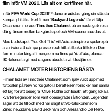
film inför VM 2026. Läs allt om kortfilmen här.
Inför
FIFA World Cup 2026™
dundrar
adidas
igång sin största
kampanj hittills. I kortfilmen ”
Backyard Legends
” får vi följa
Oscarsnominerade
Timothée Chalamet
på en nostalgisk resa
där gränsen mellan bakgårdsspel och VM-scenen suddas ut.
Med budskapet ”You Got This” vill Adidas inspirera spelare på
alla nivåer att dämpa pressen och hitta tillbaka till leken. Den
fem minuter långa filmen, som nu finns på YouTube, blandar
90-talsnostalgi med dagens absoluta världsstjärnor.
CHALAMET MÖTER HISTORIENS BÄSTA
Filmen leds av Timothée Chalamet, som själv vuxit upp med
fotbollen på New Yorks gator. I berättelsen försöker han samla
ett lag för att besegra ”Clive, Ruthie och Isaak”, ett gäng lokala
kvarterslegender som varit obesegrade i årtionden. Legenden
säger att de till och med har slagit ut 90-talsikoner som
Zinedine Zidane, David Beckham och Alessandro Del Piero.