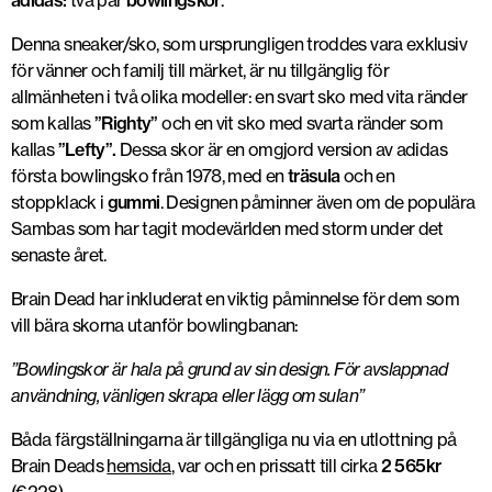
adidas:
två par
bowlingskor
.
Denna sneaker/sko, som ursprungligen troddes vara exklusiv
för vänner och familj till märket, är nu tillgänglig för
allmänheten i två olika modeller: en svart sko med vita ränder
som kallas
”Righty”
och en vit sko med svarta ränder som
kallas
”Lefty”.
Dessa skor är en omgjord version av adidas
första bowlingsko från 1978, med en
träsula
och en
stoppklack i
gummi
. Designen påminner även om de populära
Sambas som har tagit modevärlden med storm under det
senaste året.
Brain Dead har inkluderat en viktig påminnelse för dem som
vill bära skorna utanför bowlingbanan:
”Bowlingskor är hala på grund av sin design. För avslappnad
användning, vänligen skrapa eller lägg om sulan”
Båda färgställningarna är tillgängliga nu via en utlottning på
Brain Deads
hemsida
, var och en prissatt till cirka
2 565kr