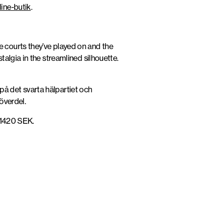
line-butik
.
e courts they’ve played on and the
talgia in the streamlined silhouette.
å det svarta hälpartiet och
överdel.
 1420 SEK.