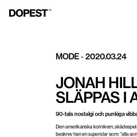
adidas
MODE
2020.03.24
-
JONAH HIL
SLÄPPAS I 
90-tals nostalgi och punkiga vibb
Den amerikanska komikern, skådespel
beskrev han en
superstar
som: ”alla som