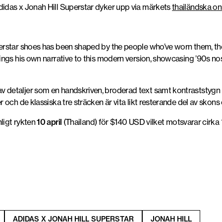
didas x Jonah Hill Superstar dyker upp via märkets
thailändska on
perstar shoes has been shaped by the people who’ve worn them, th
rings his own narrative to this modern version, showcasing ’90s nos
 detaljer som en handskriven, broderad text samt kontraststygn p
r och de klassiska tre sträcken är vita likt resterande del av skons 
ligt rykten
10 april
(Thailand) för $140 USD vilket motsvarar cirka
ADIDAS X JONAH HILL SUPERSTAR
JONAH HILL