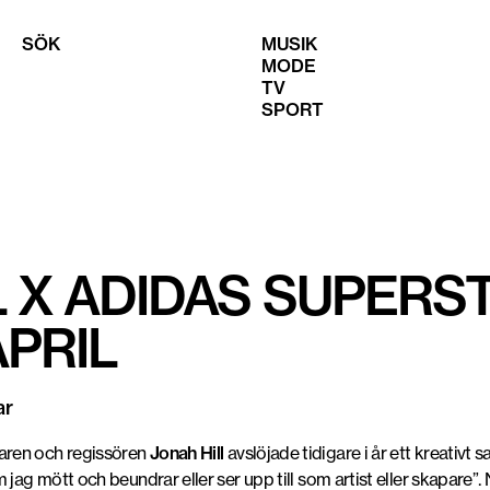
SÖK
MUSIK
MODE
TV
SPORT
L X ADIDAS SUPERS
APRIL
ar
aren och regissören
Jonah Hill
avslöjade tidigare i år ett kreativt
 jag mött och beundrar eller ser upp till som artist eller skapare”. N