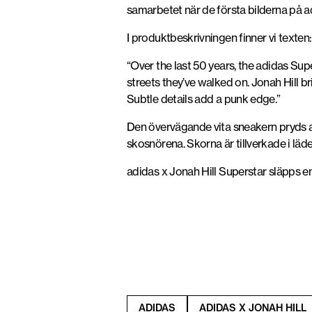
samarbetet när de första bilderna på a
I produktbeskrivningen finner vi texten:
“Over the last 50 years, the adidas Su
streets they’ve walked on. Jonah Hill b
Subtle details add a punk edge.”
Den övervägande vita sneakern pryds av
skosnörena. Skorna är tillverkade i läde
adidas x Jonah Hill Superstar släpps en
ADIDAS
ADIDAS X JONAH HILL