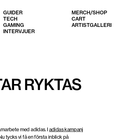
GUIDER
MERCH/SHOP
TECH
CART
GAMING
ARTISTGALLERI
INTERVJUER
ad
TAR RYKTAS
 samarbete med adidas. I
adidas kampanj
u tycks vi få en första inblick på