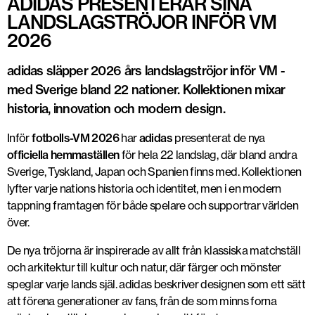
ADIDAS PRESENTERAR SINA
LANDSLAGSTRÖJOR INFÖR VM
2026
adidas släpper 2026 års landslagströjor inför VM -
med Sverige bland 22 nationer. Kollektionen mixar
historia, innovation och modern design.
Inför
fotbolls-VM 2026
har
adidas
presenterat de nya
officiella hemmaställen
för hela
22 landslag
, där bland andra
Sverige, Tyskland, Japan och Spanien finns med. Kollektionen
lyfter varje nations historia och identitet, men i en modern
tappning framtagen för både spelare och supportrar världen
över.
De nya tröjorna är inspirerade av allt från
klassiska matchställ
och arkitektur till kultur och natur
, där färger och mönster
speglar varje lands själ. adidas beskriver designen som ett sätt
att
förena generationer av fans,
från de som minns forna