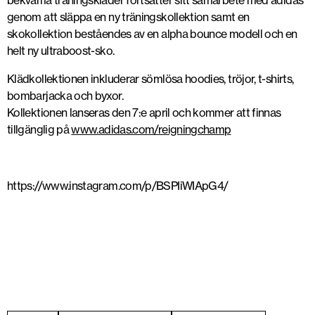
bekväma träningskläder fortsätter sitt samarbete med adidas
genom att släppa en ny träningskollektion samt en
skokollektion beståendes av en alpha bounce modell och en
helt ny ultraboost-sko.
Klädkollektionen inkluderar sömlösa hoodies, tröjor, t-shirts,
bombarjacka och byxor.
Kollektionen lanseras den 7:e april och kommer att finnas
tillgänglig på
www.adidas.com/reigningchamp
https://www.instagram.com/p/BSPIiWIApG4/