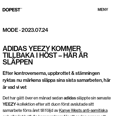
MENY
YEEZY SLIDE "Mx Moon". Foto: @masterchefian via Twitter
MODE
-
2023.07.24
ADIDAS YEEZY KOMMER
TILLBAKA I HÖST – HÄR ÄR
SLÄPPEN
Efter kontroverserna, uppbrottet & stämningen
ryktas nu märkena släppa sina sista samarbeten, här
är vad vi vet
Det har gått över en månad sedan
adidas
släppte sin senaste
YEEZY
-kollektion efter att duon först avslutade sitt
samarbete förra året till följd av
Kanye Wests anti-semitiska