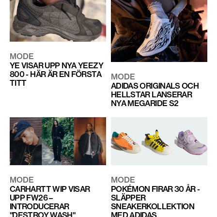
MODE
YE VISAR UPP NYA YEEZY
800 - HÄR ÄR EN FÖRSTA
MODE
TITT
ADIDAS ORIGINALS OCH
HELLSTAR LANSERAR
NYA MEGARIDE S2
MODE
MODE
CARHARTT WIP VISAR
POKÉMON FIRAR 30 ÅR -
UPP FW26 –
SLÄPPER
INTRODUCERAR
SNEAKERKOLLEKTION
"DESTROY WASH"
MED ADIDAS