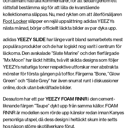
och allmänt hatfulla kommentarer, för att sedan genom ett
rättsfall bestämma sig för att låta de kvarstående
kollektionerna släppas. Nu, med rykten om att återförsäljaren
Foot Locker
släpper en rejäl uppsättning adidas YEEZYs
nästa månad, börjar officiellt läckta bilder av par dyka upp.
adidas
YEEZY SLIDE
har länge varit bland samarbetets mest
populära produkter och de har logiskt nog varit i centrum för
läckorna. Den avskalade ”Slate Marine” och den flerfärgade
”Mx Moon” har läckt hittills, två vilt skilda designs som följer
YEEZYs naturliga toner respektive utforskar mer abstrakta
mönster för första gången på tofflor. Färgerna ”Bone, ”Glow
Green” och “Slate Grey” har även snurrat runt i diskussioner
online, dock utan bekräftade bilder.
Dessutom har ett par
YEEZY FOAM RNNR
i den cement-
liknande färgen ”Taupe” dykt upp från samma källor. FOAM
RNNR är modellen som rörde upp känslor redan innan Kanyes
personliga utspel, då dess design i heltäckt skum inte setts
hos någon större skotillverkare förut.