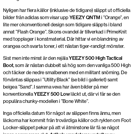
Nyligen har flera källor (inklusive de tidigare) släppt ut officiella
bilder från adidas som visar upp
YEEZY QNTM
i ”Orange”, en
lite mer okonventionell design som tidigare släppts i bland
annat ”Flash Orange”. Skons ovandel är tillverkad i PrimeKnit
med topplager i konstmaterial. Där hittar vi en blandning av
orangea och svarta toner, i ett nästan tiger-randigt mönster.
Sist men inte minst är den rejäla
YEEZY 500 High Tactical
Boot
, som är nästan dubbelt så hög som den vanliga 500 High
och täcker de nedre smalbenen med en militant snörning. De
förväntas släppas i ”Utility Black” (se bild i galleriet) samt
beigea ”Sand”. I samma veva har även bilder på mer
konventionella
YEEZY 500 Low
läckt ut, där vi får se den
populära chunky-modellen i ”Bone White”.
Inga officiella datum för något av släppen finns ännu, men
läckorna har kommit från trovärdiga källor och rykten om Foot
Locker-släppet pekar på att vi åtminstone lär få se något