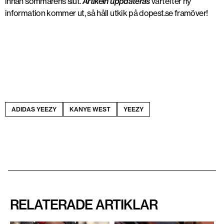
innan sommarens slut.
Artikeln uppdateras
vartefter ny
information kommer ut, så håll utkik på dopest.se framöver!
ADIDAS YEEZY
KANYE WEST
YEEZY
RELATERADE ARTIKLAR