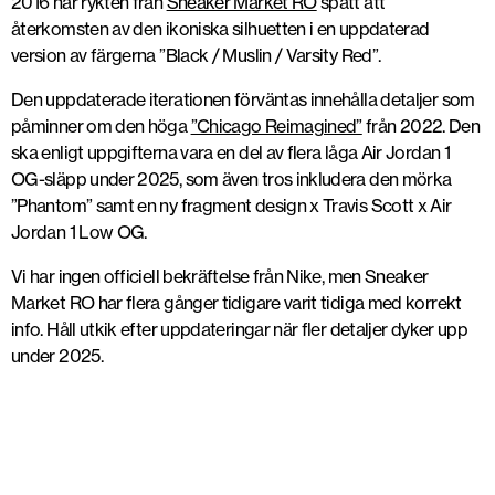
2016 har rykten från
Sneaker Market RO
spått att
återkomsten av den ikoniska silhuetten i en uppdaterad
version av färgerna ”Black / Muslin / Varsity Red”.
Den uppdaterade iterationen förväntas innehålla detaljer som
påminner om den höga
”Chicago Reimagined”
från 2022. Den
ska enligt uppgifterna vara en del av flera låga Air Jordan 1
OG-släpp under 2025, som även tros inkludera den mörka
”Phantom” samt en ny fragment design x Travis Scott x Air
Jordan 1 Low OG.
Vi har ingen officiell bekräftelse från Nike, men Sneaker
Market RO har flera gånger tidigare varit tidiga med korrekt
info. Håll utkik efter uppdateringar när fler detaljer dyker upp
under 2025.