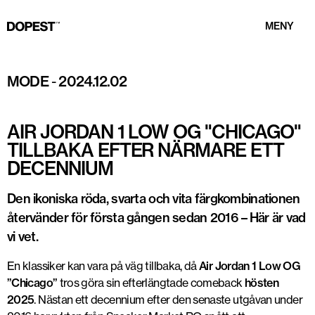
MENY
Foto: GOAT
MODE
-
2024.12.02
AIR JORDAN 1 LOW OG "CHICAGO"
TILLBAKA EFTER NÄRMARE ETT
DECENNIUM
Den ikoniska röda, svarta och vita färgkombinationen
återvänder för första gången sedan 2016 – Här är vad
vi vet.
En klassiker kan vara på väg tillbaka, då
Air Jordan 1 Low OG
”Chicago”
tros göra sin efterlängtade comeback
hösten
2025
. Nästan ett decennium efter den senaste utgåvan under