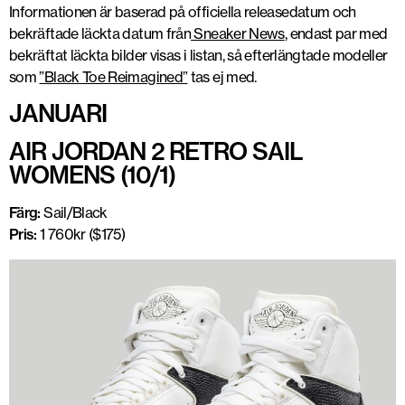
Informationen är baserad på officiella releasedatum och
bekräftade läckta datum från
Sneaker News
, endast par med
bekräftat läckta bilder visas i listan, så efterlängtade modeller
som
”Black Toe Reimagined”
tas ej med.
JANUARI
AIR JORDAN 2 RETRO SAIL
WOMENS (10/1)
Färg:
Sail/Black
Pris:
1 760kr ($175)