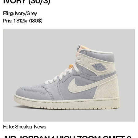
IVORY (30/3)
Färg:
Ivory/Grey
Pris:
1 812kr (180$)
Foto: Sneaker News