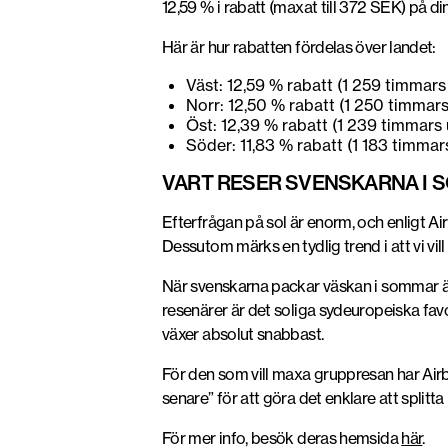
12,59 % i rabatt (maxat till 372 SEK) på di
Här är hur rabatten fördelas över landet:
Väst: 12,59 % rabatt (1 259 timmars
Norr: 12,50 % rabatt (1 250 timmar
Öst: 12,39 % rabatt (1 239 timmars
Söder: 11,83 % rabatt (1 183 timmar
VART RESER SVENSKARNA I 
Efterfrågan på sol är enorm, och enligt
Dessutom märks en tydlig trend i att vi vi
När svenskarna packar väskan i sommar är 
resenärer är det soliga sydeuropeiska favo
växer absolut snabbast.
För den som vill maxa gruppresan har Ai
senare” för att göra det enklare att spli
För mer info, besök deras hemsida
här
.