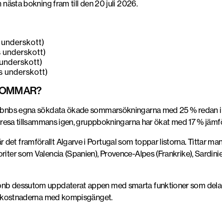
n nästa bokning fram till den 20 juli 2026.
 underskott)
s underskott)
 underskott)
s underskott)
SOMMAR?
 Airbnbs egna sökdata ökade sommarsökningarna med 25 % redan i
ll resa tillsammans igen, gruppbokningarna har ökat med 17 % jämfö
det framförallt Algarve i Portugal som toppar listorna. Tittar ma
riter som Valencia (Spanien), Provence-Alpes (Frankrike), Sardinie
rbnb dessutom uppdaterat appen med smarta funktioner som delad
tta kostnaderna med kompisgänget.