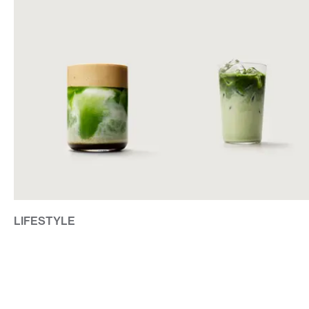
LIFESTYLE
OATLY ÖPPNAR EXKLUSIV MATCHA BAR I GÖTEBORG U
CONTACT@DOPEST.SE