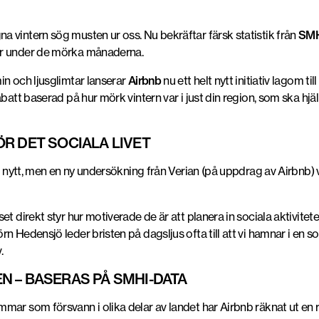
 vintern sög musten ur oss. Nu bekräftar färsk statistik från
SMH
ar under de mörka månaderna.
in och ljusglimtar lanserar
Airbnb
nu ett helt nytt initiativ lagom ti
abatt baserad på hur mörk vintern var i just din region, som ska hj
R DET SOCIALA LIVET
t nytt, men en ny undersökning från Verian (på uppdrag av Airbnb) vi
t direkt styr hur motiverade de är att planera in sociala aktivitete
Hedensjö leder bristen på dagsljus ofta till att vi hamnar i en sorts
.
 – BASERAS PÅ SMHI-DATA
ar som försvann i olika delar av landet har Airbnb räknat ut en re