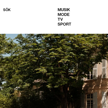
MUSIK
SÖK
MODE
TV
SPORT