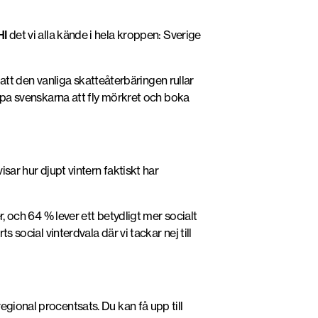
I
det vi alla kände i hela kroppen: Sverige
ll att den vanliga skatteåterbäringen rullar
älpa svenskarna att fly mörkret och boka
sar hur djupt vintern faktiskt har
r, och 64 % lever ett betydligt mer socialt
 social vinterdvala där vi tackar nej till
gional procentsats. Du kan få upp till