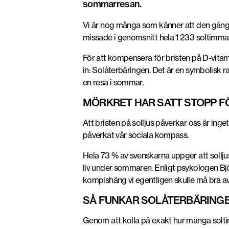
sommarresan.
Vi är nog många som känner att den gångna
missade i genomsnitt hela 1 233 soltimm
För att kompensera för bristen på D-vitam
in: Solåterbäringen. Det är en symbolisk r
en resa i sommar.
MÖRKRET HAR SATT STOPP FÖ
Att bristen på solljus påverkar oss är inge
påverkat vår sociala kompass.
Hela 73 % av svenskarna uppger att solljuse
liv under sommaren. Enligt psykologen Björn 
kompishäng vi egentligen skulle må bra av
SÅ FUNKAR SOLÅTERBÄRINGEN
Genom att kolla på exakt hur många soltimm