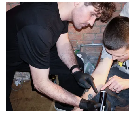
LIFESTYLE
CIPHERX LANSERAR VÄRLDENS FÖRSTA SMÄRTFRIA TA