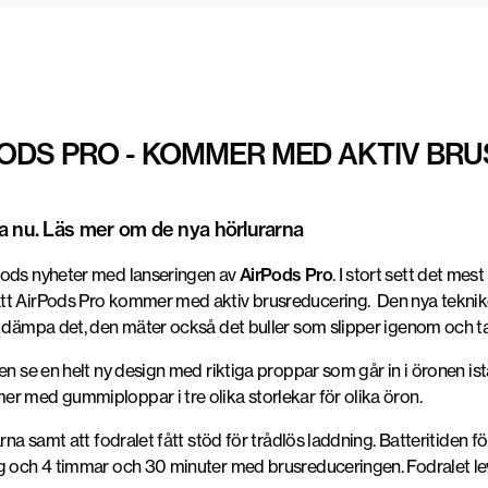
ODS PRO - KOMMER MED AKTIV BRU
pa nu. Läs mer om de nya hörlurarna
Pods nyheter med lanseringen av
AirPods Pro
. I stort sett det me
att AirPods Pro kommer med aktiv brusreducering. Den nya teknik
h dämpa det, den mäter också det buller som slipper igenom och ta
en se en helt ny design med riktiga proppar som går in i öronen ist
r med gummiploppar i tre olika storlekar för olika öron.
arna samt att fodralet fått stöd för trådlös laddning. Batteritiden
g och 4 timmar och 30 minuter med brusreduceringen. Fodralet leve