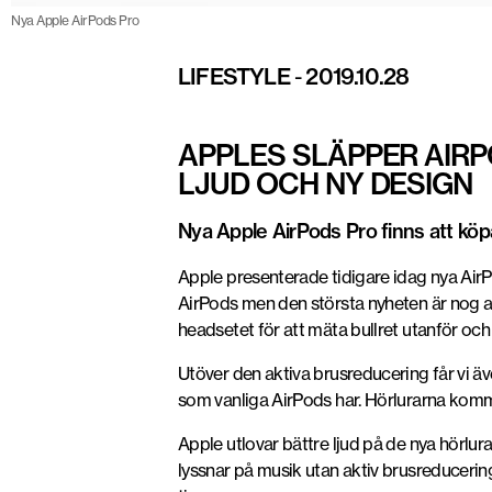
Nya Apple AirPods Pro
LIFESTYLE
-
2019.10.28
APPLES SLÄPPER AIRP
LJUD OCH NY DESIGN
Nya Apple AirPods Pro finns att kö
Apple presenterade tidigare idag nya Air
AirPods men den största nyheten är nog 
headsetet för att mäta bullret utanför oc
Utöver den aktiva brusreducering får vi äv
som vanliga AirPods har. Hörlurarna komme
Apple utlovar bättre ljud på de nya hörlur
lyssnar på musik utan aktiv brusreducerin