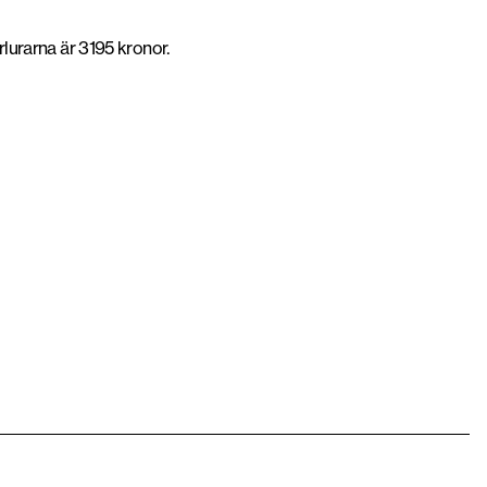
rlurarna är 3195 kronor.
Nya Apple AirPods Pro