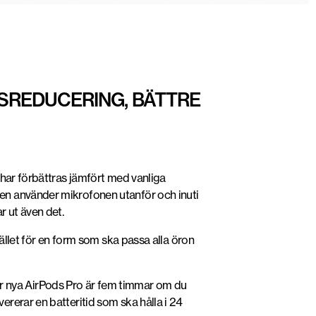
SREDUCERING, BÄTTRE
st har förbättras jämfört med vanliga
en använder mikrofonen utanför och inuti
r ut även det.
ället för en form som ska passa alla öron
 för nya AirPods Pro är fem timmar om du
rerar en batteritid som ska hålla i 24