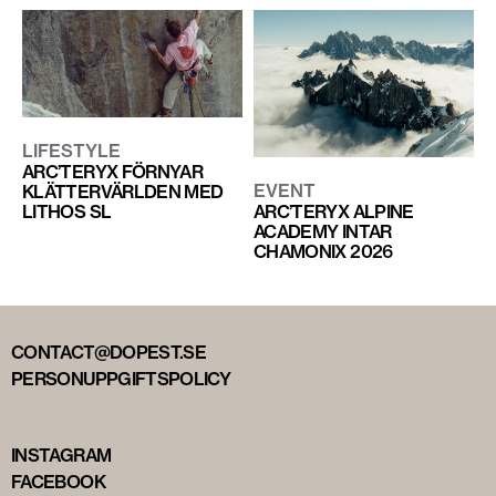
LIFESTYLE
ARC’TERYX FÖRNYAR
EVENT
KLÄTTERVÄRLDEN MED
LITHOS SL
ARC’TERYX ALPINE
ACADEMY INTAR
CHAMONIX 2026
CONTACT@DOPEST.SE
PERSONUPPGIFTSPOLICY
INSTAGRAM
FACEBOOK