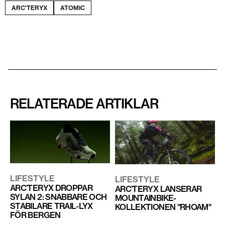
ARC'TERYX
ATOMIC
RELATERADE ARTIKLAR
LIFESTYLE
LIFESTYLE
ARC’TERYX DROPPAR
ARC’TERYX LANSERAR
SYLAN 2: SNABBARE OCH
MOUNTAINBIKE-
STABILARE TRAIL-LYX
KOLLEKTIONEN "RHOAM"
FÖR BERGEN