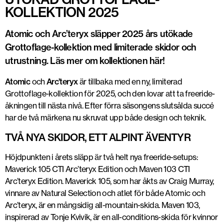
KOLLEKTION 2025
Atomic och Arc’teryx släpper 2025 års utökade
Grottoflage-kollektion med limiterade skidor och
utrustning. Läs mer om kollektionen här!
Atomic
och
Arc’teryx
är tillbaka med en ny, limiterad
Grottoflage-kollektion för 2025, och den lovar att ta freeride-
åkningen till nästa nivå. Efter förra säsongens slutsålda succé
har de två märkena nu skruvat upp både design och teknik.
TVÅ NYA SKIDOR, ETT ALPINT ÄVENTYR
Höjdpunkten i årets släpp är två helt nya freeride-setups:
Maverick 105 CTI Arc’teryx Edition
och
Maven 103 CTI
Arc’teryx Edition
. Maverick 105, som har åkts av Craig Murray,
vinnare av Natural Selection och atlet för både Atomic och
Arc’teryx, är en mångsidig all-mountain-skida. Maven 103,
inspirerad av Tonje Kvivik, är en all-conditions-skida för kvinnor