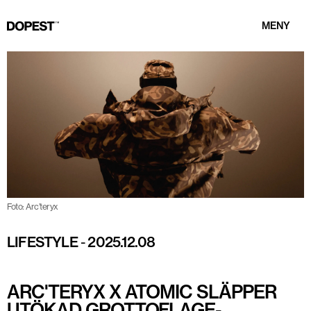
MENY
Foto: Arc’teryx
LIFESTYLE
-
2025.12.08
ARC'TERYX X ATOMIC SLÄPPER
UTÖKAD GROTTOFLAGE-