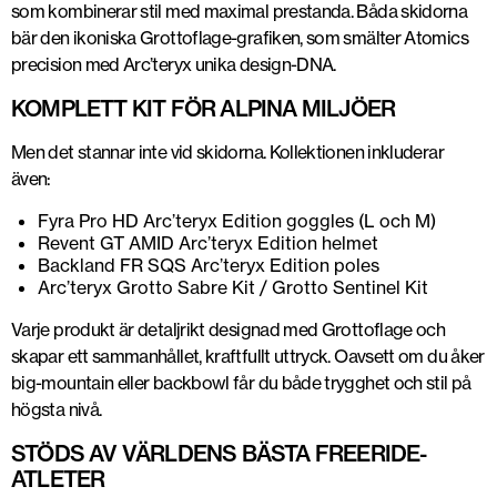
som kombinerar stil med maximal prestanda. Båda skidorna
bär den ikoniska
Grottoflage-grafiken
, som smälter Atomics
precision med Arc’teryx unika design-DNA.
KOMPLETT KIT FÖR ALPINA MILJÖER
Men det stannar inte vid skidorna. Kollektionen inkluderar
även:
Fyra Pro HD Arc’teryx Edition goggles (L och M)
Revent GT AMID Arc’teryx Edition helmet
Backland FR SQS Arc’teryx Edition poles
Arc’teryx Grotto Sabre Kit / Grotto Sentinel Kit
Varje produkt är detaljrikt designad med Grottoflage och
skapar ett sammanhållet, kraftfullt uttryck. Oavsett om du åker
big-mountain eller backbowl får du både trygghet och stil på
högsta nivå.
STÖDS AV VÄRLDENS BÄSTA FREERIDE-
ATLETER