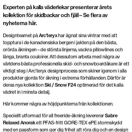
Experten på kalla väderlekar presenterar årets
kollektion för skidbackar och fjäll – Se flera av
nyheterna här.
Designteamet på
Arc’teryx
har ägnat sina vintrar med att
topptura i de kanadensiska bergen i jakten på den bästa,
orörda åkningen – de största linjerna, vackra pillowlines och
långa, branta couloirer. Att dessutom arbeta med några av
världens bästa professionella skid- och snowboardåkare är ett
viktigt steg i Arc’teryx designprocess som skiner igenom i alla
produkter gjorda för åkning i extrema förhållanden. Därför är
deras nya kollektion
Ski / Snow F24
optimerad för det kalla
vädret in i minsta detalj.
Här kommer några av höjdpunkterna från kollektionen.
Speciellt utformad för all freeride-åkning levererar
Sabre
Relaxed Anorak
ett PFAS-fritt GORE-TEX ePE stormskydd
med en passform som ger dig frihet att röra dig och en design