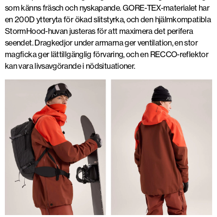
som känns fräsch och nyskapande. GORE-TEX-materialet har
en 200D ytteryta för ökad slitstyrka, och den hjälmkompatibla
StormHood-huvan justeras för att maximera det perifera
seendet. Dragkedjor under armarna ger ventilation, en stor
magficka ger lättillgänglig förvaring, och en RECCO-reflektor
kan vara livsavgörande i nödsituationer.