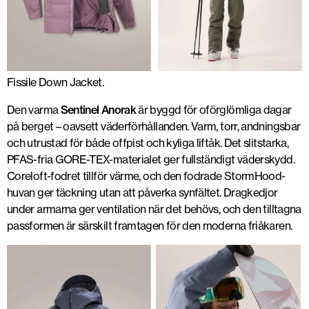
Fissile Down Jacket.
Den varma
Sentinel Anorak
är byggd för oförglömliga dagar
på berget – oavsett väderförhållanden. Varm, torr, andningsbar
och utrustad för både offpist och kyliga liftåk. Det slitstarka,
PFAS-fria GORE-TEX-materialet ger fullständigt väderskydd.
Coreloft-fodret tillför värme, och den fodrade StormHood-
huvan ger täckning utan att påverka synfältet. Dragkedjor
under armarna ger ventilation när det behövs, och den tilltagna
passformen är särskilt framtagen för den moderna friåkaren.