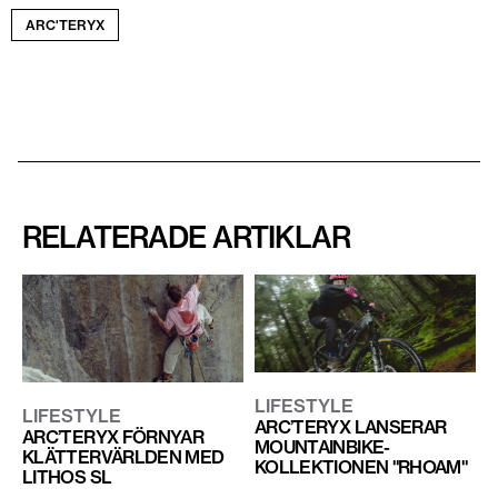
ARC'TERYX
RELATERADE ARTIKLAR
LIFESTYLE
LIFESTYLE
ARC’TERYX LANSERAR
ARC’TERYX FÖRNYAR
MOUNTAINBIKE-
KLÄTTERVÄRLDEN MED
KOLLEKTIONEN "RHOAM"
LITHOS SL