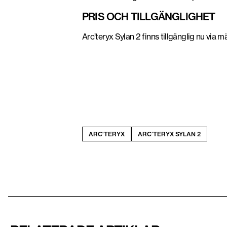
PRIS OCH TILLGÄNGLIGHET
Arc’teryx Sylan 2 finns tillgänglig nu via
ARC'TERYX
ARC’TERYX SYLAN 2