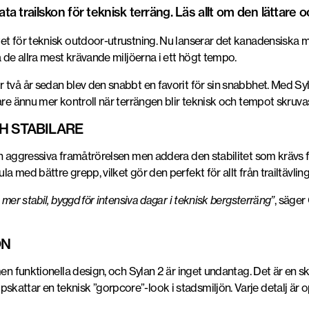
ata trailskon för teknisk terräng. Läs allt om den lättare
et för teknisk outdoor-utrustning. Nu lanserar det kanadensiska 
a de allra mest krävande miljöerna i ett högt tempo.
två år sedan blev den snabbt en favorit för sin snabbhet. Med Syla
are ännu mer kontroll när terrängen blir teknisk och tempot skruva
H STABILARE
n aggressiva framåtrörelsen men addera den stabilitet som krävs f
med bättre grepp, vilket gör den perfekt för allt från trailtävlingar 
 mer stabil, byggd för intensiva dagar i teknisk bergsterräng”
, säger
ON
men funktionella design, och Sylan 2 är inget undantag. Det är en s
kattar en teknisk ”gorpcore”-look i stadsmiljön. Varje detalj är