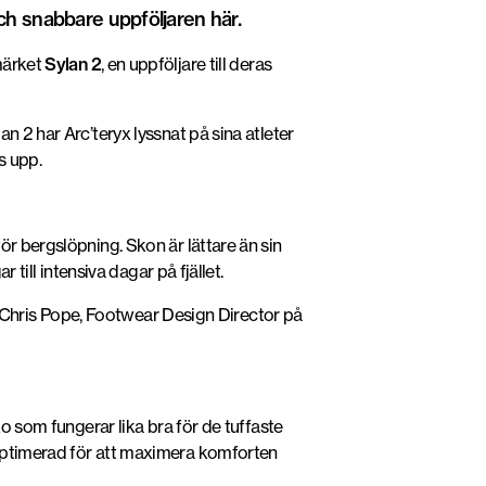
 och snabbare uppföljaren här.
märket
Sylan 2
, en uppföljare till deras
n 2 har Arc’teryx lyssnat på sina atleter
s upp.
ör bergslöpning. Skon är lättare än sin
till intensiva dagar på fjället.
 Chris Pope, Footwear Design Director på
ko som fungerar lika bra för de tuffaste
 optimerad för att maximera komforten