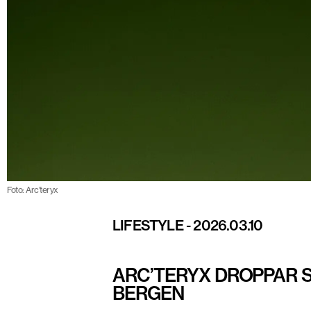
Foto: Arc’teryx
LIFESTYLE
-
2026.03.10
ARC’TERYX DROPPAR S
BERGEN