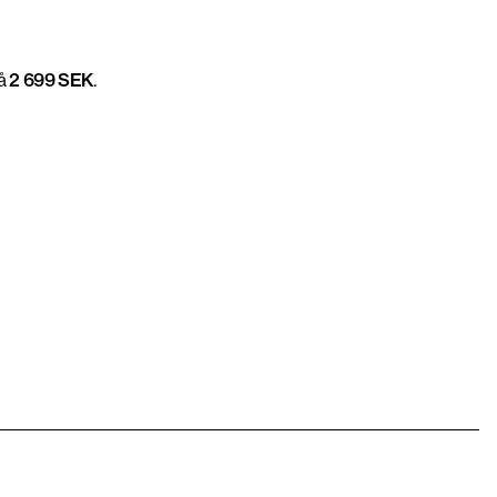
på
2 699 SEK
.