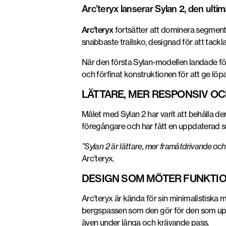
Arc’teryx lanserar Sylan 2, den ultim
Arc’teryx
fortsätter att dominera segment
snabbaste trailsko, designad för att tackl
När den första Sylan-modellen landade för 
och förfinat konstruktionen för att ge löp
LÄTTARE, MER RESPONSIV OC
Målet med Sylan 2 har varit att behålla de
föregångare och har fått en uppdaterad sula 
”Sylan 2 är lättare, mer framåtdrivande och
Arc’teryx.
DESIGN SOM MÖTER FUNKTI
Arc’teryx är kända för sin minimalistiska 
bergspassen som den gör för den som upps
även under långa och krävande pass.