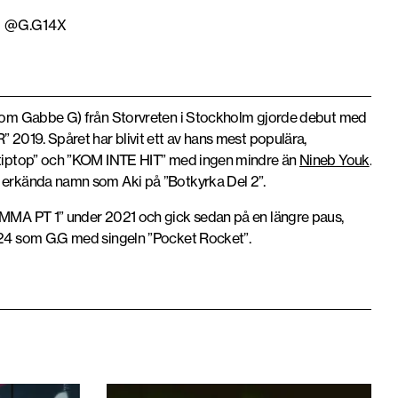
: @G.G14X
som Gabbe G) från Storvreten i Stockholm gjorde debut med
2019. Spåret har blivit ett av hans mest populära,
tiptop” och ”KOM INTE HIT” med ingen mindre än
Nineb Youk
.
erkända namn som Aki på ”Botkyrka Del 2”.
MMA PT 1” under 2021 och gick sedan på en längre paus,
24 som G.G med singeln ”Pocket Rocket”.