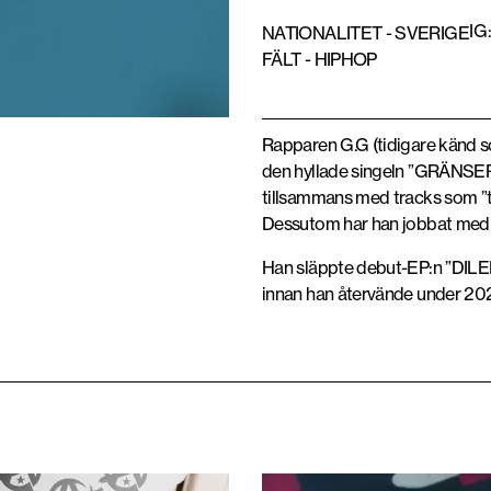
IG
NATIONALITET -
SVERIGE
FÄLT -
HIPHOP
Rapparen G.G (tidigare känd 
den hyllade singeln ”GRÄNSER” 
tillsammans med tracks som ”
Dessutom har han jobbat med 
Han släppte debut-EP:n ”DILE
innan han återvände under 20