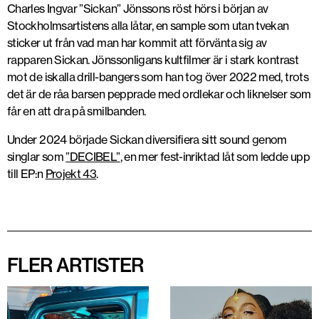
Charles Ingvar ”Sickan” Jönssons röst hörs i början av
Stockholmsartistens alla låtar, en sample som utan tvekan
sticker ut från vad man har kommit att förvänta sig av
rapparen Sickan. Jönssonligans kultfilmer är i stark kontrast
mot de iskalla drill-bangers som han tog över 2022 med, trots
det är de råa barsen pepprade med ordlekar och liknelser som
får en att dra på smilbanden.
Under 2024 började Sickan diversifiera sitt sound genom
singlar som
”DECIBEL”
, en mer fest-inriktad låt som ledde upp
till EP:n
Projekt 43
.
FLER ARTISTER