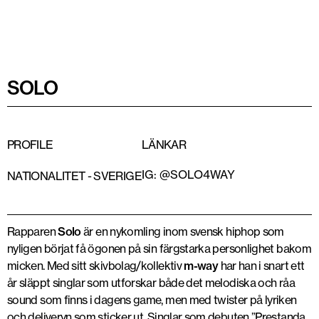
SOLO
PROFILE
LÄNKAR
IG: @SOLO4WAY
NATIONALITET -
SVERIGE
Rapparen
Solo
är en nykomling inom svensk hiphop som
nyligen börjat få ögonen på sin färgstarka personlighet bakom
micken. Med sitt skivbolag/kollektiv
m-way
har han i snart ett
år släppt singlar som utforskar både det melodiska och råa
sound som finns i dagens game, men med twister på lyriken
och deliveryn som sticker ut. Singlar som debuten ”Prestanda