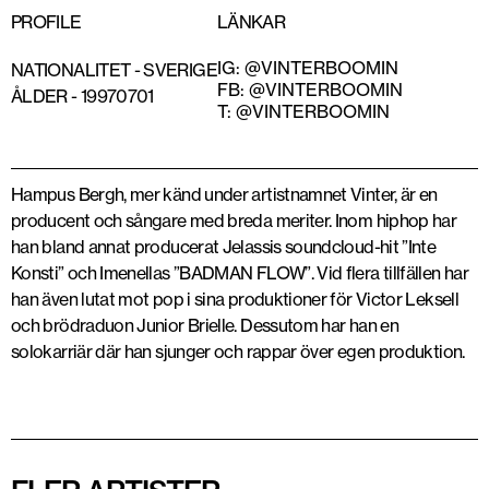
PROFILE
LÄNKAR
IG: @VINTERBOOMIN
NATIONALITET -
SVERIGE
FB: @VINTERBOOMIN
ÅLDER -
19970701
T: @VINTERBOOMIN
Hampus Bergh, mer känd under artistnamnet Vinter, är en
producent och sångare med breda meriter. Inom hiphop har
han bland annat producerat Jelassis soundcloud-hit ”Inte
Konsti” och Imenellas ”BADMAN FLOW”. Vid flera tillfällen har
han även lutat mot pop i sina produktioner för Victor Leksell
och brödraduon Junior Brielle. Dessutom har han en
solokarriär där han sjunger och rappar över egen produktion.