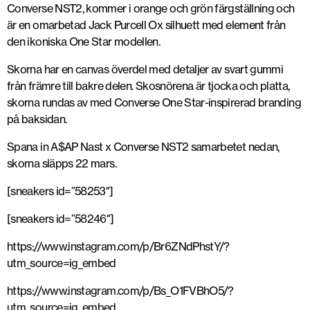
Converse NST2, kommer i orange och grön färgställning och
är en omarbetad Jack Purcell Ox silhuett med element från
den ikoniska One Star modellen.
Skorna har en canvas överdel med detaljer av svart gummi
från främre till bakre delen. Skosnörena är tjocka och platta,
skorna rundas av med Converse One Star-inspirerad branding
på baksidan.
Spana in A$AP Nast x Converse NST2 samarbetet nedan,
skorna släpps 22 mars.
[sneakers id=”58253″]
[sneakers id=”58246″]
https://www.instagram.com/p/Br6ZNdPhstY/?
utm_source=ig_embed
https://www.instagram.com/p/Bs_O1FVBhO5/?
utm_source=ig_embed