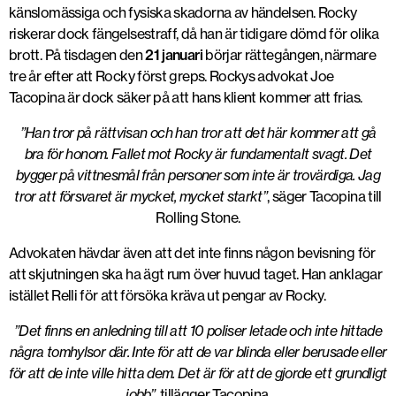
känslomässiga och fysiska skadorna av händelsen. Rocky
riskerar dock fängelsestraff, då han är tidigare dömd för olika
brott. På tisdagen den
21 januari
börjar rättegången, närmare
tre år efter att Rocky först greps. Rockys advokat Joe
Tacopina är dock säker på att hans klient kommer att frias.
”Han tror på rättvisan och han tror att det här kommer att gå
bra för honom. Fallet mot Rocky är fundamentalt svagt. Det
bygger på vittnesmål från personer som inte är trovärdiga. Jag
tror att försvaret är mycket, mycket starkt”
, säger Tacopina till
Rolling Stone.
Advokaten hävdar även att det inte finns någon bevisning för
att skjutningen ska ha ägt rum över huvud taget. Han anklagar
istället Relli för att försöka kräva ut pengar av Rocky.
”Det finns en anledning till att 10 poliser letade och inte hittade
några tomhylsor där. Inte för att de var blinda eller berusade eller
för att de inte ville hitta dem. Det är för att de gjorde ett grundligt
jobb”
, tillägger Tacopina.