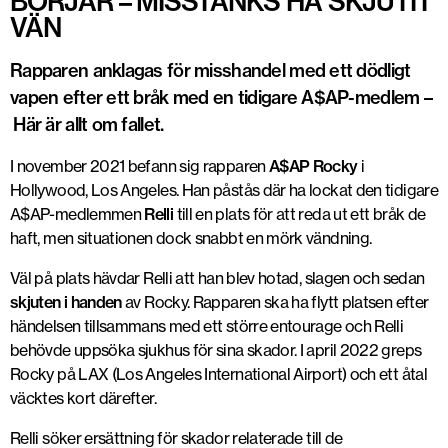
BÖRJAR – MISSTÄNKS HA SKJUTIT
VÄN
Rapparen anklagas för misshandel med ett dödligt
vapen efter ett bråk med en tidigare A$AP-medlem –
Här är allt om fallet.
I november 2021 befann sig rapparen
A$AP Rocky
i
Hollywood, Los Angeles. Han påstås där ha lockat den tidigare
A$AP-medlemmen
Relli
till en plats för att reda ut ett bråk de
haft, men situationen dock snabbt en mörk vändning.
Väl på plats hävdar Relli att han blev hotad, slagen och sedan
skjuten i handen
av Rocky. Rapparen ska ha flytt platsen efter
händelsen tillsammans med ett större entourage och Relli
behövde uppsöka sjukhus för sina skador. I april 2022 greps
Rocky på LAX (Los Angeles International Airport) och ett åtal
väcktes kort därefter.
Relli söker ersättning för skador relaterade till de