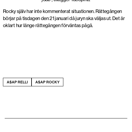
Rocky själv har inte kommenterat situationen. Rättegången
börjar på tisdagen den 21 januari då juryn ska väljas ut. Det är
oklart hur länge rättegången förväntas pågå.
A$AP RELLI
A$AP ROCKY