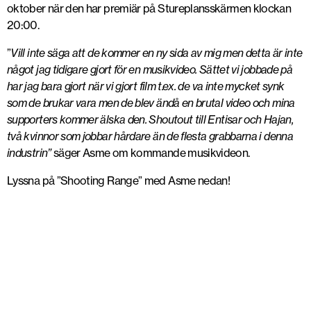
oktober när den har premiär på Stureplansskärmen klockan
20:00.
”
Vill inte säga att de kommer en ny sida av mig men detta är inte
något jag tidigare gjort för en musikvideo. Sättet vi jobbade på
har jag bara gjort när vi gjort film t.ex. de va inte mycket synk
som de brukar vara men de blev ändå en brutal video och mina
supporters kommer älska den. Shoutout till Entisar och Hajan,
två kvinnor som jobbar hårdare än de flesta grabbarna i denna
industrin”
säger Asme om kommande musikvideon.
Lyssna på ”Shooting Range” med Asme nedan!