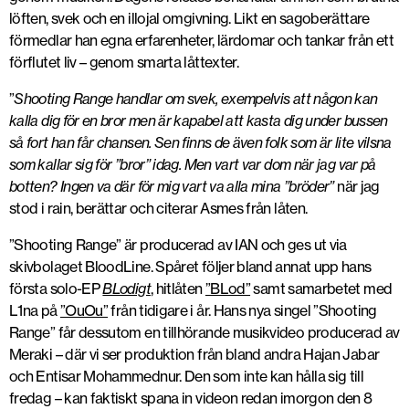
löften, svek och en illojal omgivning. Likt en sagoberättare
förmedlar han egna erfarenheter, lärdomar och tankar från ett
förflutet liv – genom smarta låttexter.
”
Shooting Range handlar om svek, exempelvis att någon kan
kalla dig för en bror men är kapabel att kasta dig under bussen
så fort han får chansen. Sen finns de även folk som är lite vilsna
som kallar sig för ”bror” idag. Men vart var dom när jag var på
botten? Ingen va där för mig vart va alla mina ”bröder”
när jag
stod i rain, berättar och citerar Asmes från låten.
”Shooting Range” är producerad av IAN och ges ut via
skivbolaget BloodLine. Spåret följer bland annat upp hans
första solo-EP
BLodigt
, hitlåten
”BLod”
samt samarbetet med
L1na på
”OuOu”
från tidigare i år. Hans nya singel ”Shooting
Range” får dessutom en tillhörande musikvideo producerad av
Meraki – där vi ser produktion från bland andra Hajan Jabar
och Entisar Mohammednur. Den som inte kan hålla sig till
fredag – kan faktiskt spana in videon redan imorgon den 8