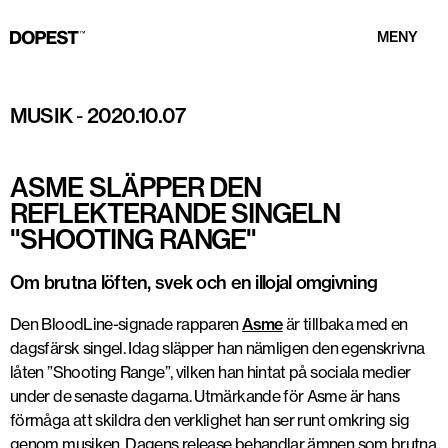
MENY
Foto: DOPEST
MUSIK
-
2020.10.07
ASME SLÄPPER DEN
REFLEKTERANDE SINGELN
"SHOOTING RANGE"
Om brutna löften, svek och en illojal omgivning
Den BloodLine-signade rapparen
Asme
är tillbaka med en
dagsfärsk singel. Idag släpper han nämligen den egenskrivna
låten ”Shooting Range”, vilken han hintat på sociala medier
under de senaste dagarna. Utmärkande för Asme är hans
förmåga att skildra den verklighet han ser runt omkring sig
genom musiken. Dagens release behandlar ämnen som brutna