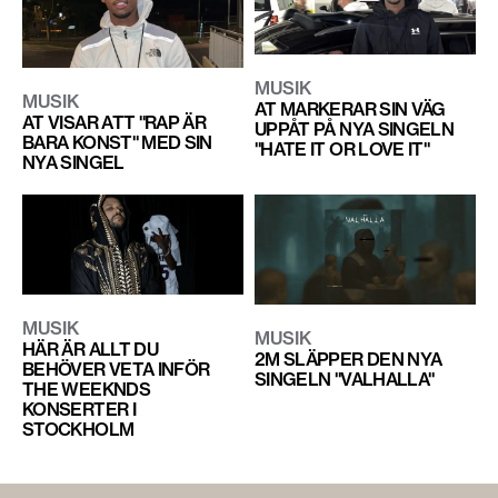
MUSIK
MUSIK
AT MARKERAR SIN VÄG
AT VISAR ATT "RAP ÄR
UPPÅT PÅ NYA SINGELN
BARA KONST" MED SIN
"HATE IT OR LOVE IT"
NYA SINGEL
MUSIK
MUSIK
HÄR ÄR ALLT DU
2M SLÄPPER DEN NYA
BEHÖVER VETA INFÖR
SINGELN "VALHALLA"
THE WEEKNDS
KONSERTER I
STOCKHOLM