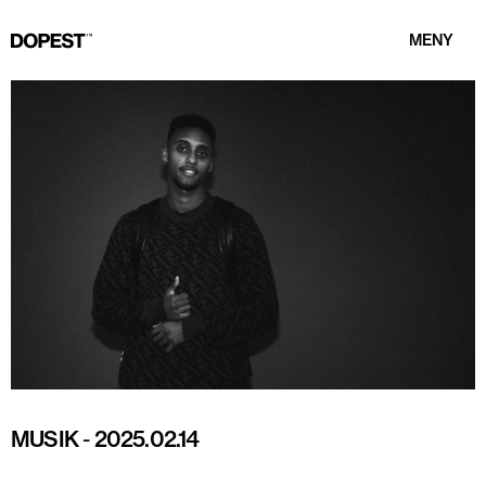
MENY
MUSIK
-
2025.02.14