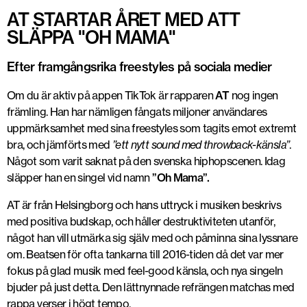
AT STARTAR ÅRET MED ATT
SLÄPPA "OH MAMA"
Efter framgångsrika freestyles på sociala medier
Om du är aktiv på appen TikTok är rapparen
AT
nog ingen
främling. Han har nämligen fångats miljoner användares
uppmärksamhet med sina freestyles som tagits emot extremt
bra, och jämförts med
”ett nytt sound med throwback-känsla”
.
Något som varit saknat på den svenska hiphopscenen. Idag
släpper han en singel vid namn
”Oh Mama”.
AT är från Helsingborg och hans uttryck i musiken beskrivs
med positiva budskap, och håller destruktiviteten utanför,
något han vill utmärka sig själv med och påminna sina lyssnare
om. Beatsen för ofta tankarna till 2016-tiden då det var mer
fokus på glad musik med feel-good känsla, och nya singeln
bjuder på just detta. Den lättnynnade refrängen matchas med
rappa verser i högt tempo.