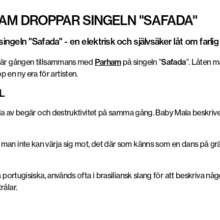
AM DROPPAR SINGELN "SAFADA"
eln "Safada" - en elektrisk och självsäker låt om farlig k
n här gången tillsammans med
Parham
på singeln ”
Safada
”. Låten 
p en ny era för artisten.
L
la av begär och destruktivitet på samma gång
. Baby Mala beskriv
 man inte kan värja sig mot, det där som känns som en dans på gr
å portugisiska
, används ofta i brasiliansk slang för att beskriva n
rålar.