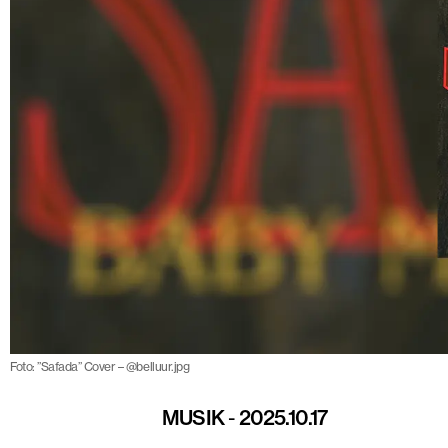
Foto: ”Safada” Cover – @belluur.jpg
MUSIK
-
2025.10.17