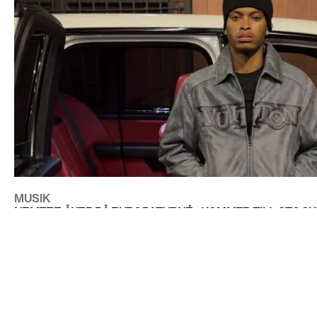
MUSIK
NEMZZZ ÅKER PÅ EUROPATURNÉ - KOMMER TILL STOCK