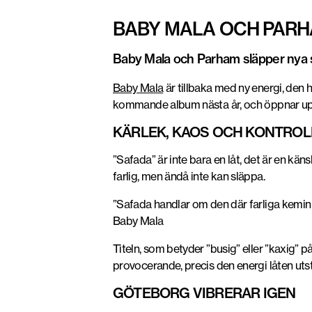
BABY MALA OCH PARH
Baby Mala och Parham släpper nya sing
Baby Mala
är tillbaka med ny energi, de
kommande album nästa år
, och öppnar up
KÄRLEK, KAOS OCH KONTROL
”Safada” är inte bara en låt, det är
en käns
farlig, men ändå inte kan släppa.
”Safada handlar om den där farliga kemin
Baby Mala
Titeln, som betyder ”
busig” eller ”kaxig” p
provocerande,
precis den energi låten utst
GÖTEBORG VIBRERAR IGEN