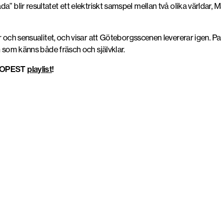
a” blir resultatet
ett elektriskt samspel mellan två olika världar,
Ma
r och sensualitet
, och visar att
Göteborgsscenen levererar igen
. P
ion som känns både
fräsch och självklar
.
i DOPEST
playlist
!