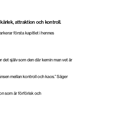
ärlek, attraktion och kontroll.
markerar
första kapitlet i hennes
er det själv som den där kemin man vet är
änsen mellan kontroll och kaos.” Säger
ågon som är
förförisk och