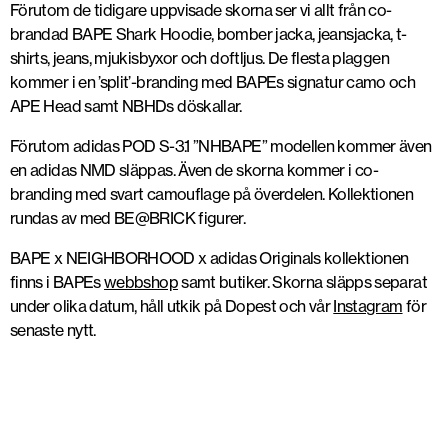
Förutom de tidigare uppvisade skorna ser vi allt från co-
brandad BAPE Shark Hoodie, bomber jacka, jeansjacka, t-
shirts, jeans, mjukisbyxor och doftljus. De flesta plaggen
kommer i en ’split’-branding med BAPEs signatur camo och
APE Head samt NBHDs döskallar.
Förutom adidas POD S-3.1 ”NHBAPE” modellen kommer även
en adidas NMD släppas. Även de skorna kommer i co-
branding med svart camouflage på överdelen. Kollektionen
rundas av med BE@BRICK figurer.
BAPE x NEIGHBORHOOD x adidas Originals kollektionen
finns i BAPEs
webbshop
samt butiker. Skorna släpps separat
under olika datum, håll utkik på Dopest och vår
Instagram
för
senaste nytt.