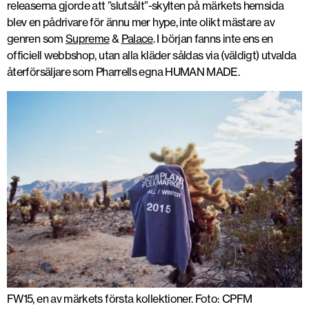
releaserna gjorde att ”slutsålt”-skylten på märkets hemsida
blev en pådrivare för ännu mer hype, inte olikt mästare av
genren som
Supreme
&
Palace
. I början fanns inte ens en
officiell webbshop, utan alla kläder såldas via (väldigt) utvalda
återförsäljare som Pharrells egna HUMAN MADE.
FW15, en av märkets första kollektioner. Foto: CPFM