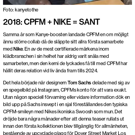
Foto: kanyetothe
2018: CPFM + NIKE = SANT
Samma år som Kanye-boosten landade CPFM en om möjligt
ännu större collab då de släppte sitt allra första samarbete
med
Nike
. En av de mest certifierade märkena inom
klädbranschen i sin helhet har aldrig varit snåla med
samarbeten, men den kemi de lyckades få till med CPFM har
hållit deras relation vid liv ända fram tills 2024.
Det hela började när designern
Tom Sachs
delade med sig av
en spegelbild på Instagram, CPFMs konto för att vara exakt.
Utan någon speciell förvarning eller vidare information dök en
bild upp på Sachs insvept i en sjal föreställandes den typiska
CPFM-smileyn med Nikes ikoniska Swoosh som mun. Det
dröjde bara några månader efter att denna teaser rullats ut
innan den första kollektionen blev tillgänglig för allmänheten,
bestående av upcyclade plagg för Dover Street Market Los