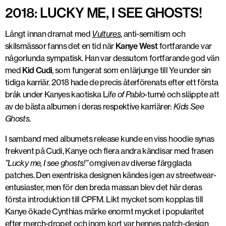
2018: LUCKY ME, I SEE GHOSTS!
Långt innan dramat med
Vultures
, anti-semitism och
skilsmässor fanns det en tid när
Kanye West
fortfarande var
någorlunda sympatisk. Han var dessutom fortfarande god vän
med
Kid Cudi
, som fungerat som en lärjunge till Ye under sin
tidiga karriär. 2018 hade de precis återförenats efter ett första
bråk under Kanyes kaotiska L
ife of Pablo
-turné och släppte att
av de bästa albumen i deras respektive karriärer:
Kids See
Ghosts
.
I samband med albumets release kunde en viss hoodie synas
frekvent på Cudi, Kanye och flera andra kändisar med frasen
”Lucky me, I see ghosts!”
omgiven av diverse färgglada
patches. Den exentriska designen kändes igen av streetwear-
entusiaster, men för den breda massan blev det här deras
första introduktion till CPFM. Likt mycket som kopplas till
Kanye ökade Cynthias märke enormt mycket i popularitet
efter merch-dropet och inom kort var hennes patch-design