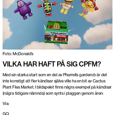
Foto: McDonald’s
VILKA HAR HAFT PÅ SIG CPFM?
Med sin starka start som en del av Pharrells garderob är det
inte konstigt att fler kändisar själva ville ha en bit av Cactus
Plant Flea Market. I bildspelet finns några exempel på kändisar
(några tidigare nämnda) som synts i plaggen genom åren:
Frank Ocean i CPFM Nike Air VaporMax. Foto: Frank Ocean via Instagram
Via:
GQ