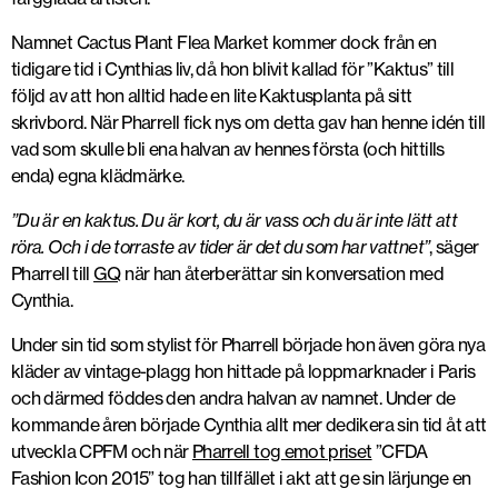
Namnet Cactus Plant Flea Market kommer dock från en
tidigare tid i Cynthias liv, då hon blivit kallad för ”Kaktus” till
följd av att hon alltid hade en lite Kaktusplanta på sitt
skrivbord. När Pharrell fick nys om detta gav han henne idén till
vad som skulle bli ena halvan av hennes första (och hittills
enda) egna klädmärke.
”Du är en kaktus. Du är kort, du är vass och du är inte lätt att
röra. Och i de torraste av tider är det du som har vattnet”
, säger
Pharrell till
GQ
när han återberättar sin konversation med
Cynthia.
Under sin tid som stylist för Pharrell började hon även göra nya
kläder av vintage-plagg hon hittade på loppmarknader i Paris
och därmed föddes den andra halvan av namnet. Under de
kommande åren började Cynthia allt mer dedikera sin tid åt att
utveckla CPFM och när
Pharrell tog emot priset
”CFDA
Fashion Icon 2015” tog han tillfället i akt att ge sin lärjunge en