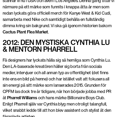
stannar vi nu i USA och även i Los Angeles. Denna gång tittar vi
närmare på ett märke som funnits i knappa åtta år men som
redan lyckats göra officiell merch för Kanye West & Kid Cudi,
samarbeta med Nike och samtidigt behålla en fullständig
dimma kring sin bakgrund. Vi ska gå igenom historien bakom
Cactus Plant Flea Market
.
2012: DEN MYSTISKA CYNTHIA LU
& MENTORN PHARRELL
Få designers har lyckats hålla sig så hemliga som Cynthia Lu.
Den LA-baserade kreatören håller sig borta från sociala
medier, intervjuer och all annan typ av offentlighet (det finns
inte ens en bild på henne) och har istället valt att fokusera all
sin energi på sitt märke som lanserades 2015. Grunden för
CPFM las dock tre år tidigare, när hon började jobba med PR
åt
Pharrell Williams
och hans märke Billionaire Boys Club.
Enligt Pharrell själv var Cynthia blyg men otroligt talangfull,
vilket snabbt ledde till att hon blev assistent och stylist åt den
färgglada artisten.