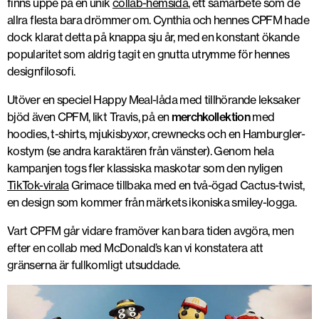
finns uppe på en unik
collab-hemsida
, ett samarbete som de
allra flesta bara drömmer om. Cynthia och hennes CPFM hade
dock klarat detta på knappa sju år, med en konstant ökande
popularitet som aldrig tagit en gnutta utrymme för hennes
designfilosofi.
Utöver en speciel Happy Meal-låda med tillhörande leksaker
bjöd även CPFM, likt Travis, på en
merchkollektion
med
hoodies, t-shirts, mjukisbyxor, crewnecks och en Hamburgler-
kostym (se andra karaktären från vänster). Genom hela
kampanjen togs fler klassiska maskotar som den nyligen
TikTok-virala
Grimace tillbaka med en två-ögad Cactus-twist,
en design som kommer från märkets ikoniska smiley-logga.
Vart CPFM går vidare framöver kan bara tiden avgöra, men
efter en collab med McDonald’s kan vi konstatera att
gränserna är fullkomligt utsuddade.