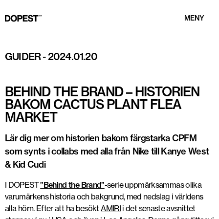
MENY
GUIDER
-
2024.01.20
BEHIND THE BRAND – HISTORIEN
BAKOM CACTUS PLANT FLEA
MARKET
Lär dig mer om historien bakom färgstarka CPFM
som synts i collabs med alla från Nike till Kanye West
& Kid Cudi
I DOPEST
”Behind the Brand”
-serie uppmärksammas olika
varumärkens historia och bakgrund, med nedslag i världens
alla hörn. Efter att ha besökt
AMIRI
i det senaste avsnittet