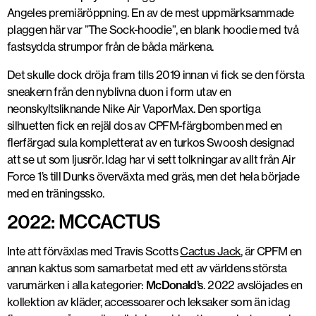
Angeles premiäröppning. En av de mest uppmärksammade
plaggen här var ”The Sock-hoodie”, en blank hoodie med två
fastsydda strumpor från de båda märkena.
Det skulle dock dröja fram tills 2019 innan vi fick se den första
sneakern från den nyblivna duon i form utav en
neonskyltsliknande Nike Air VaporMax. Den sportiga
silhuetten fick en rejäl dos av CPFM-färgbomben med en
flerfärgad sula kompletterat av en turkos Swoosh designad
att se ut som ljusrör. Idag har vi sett tolkningar av allt från Air
Force 1’s till Dunks överväxta med gräs, men det hela började
med en träningssko.
Foto: DJI
2022: MCCACTUS
Inte att förväxlas med Travis Scotts
Cactus Jack
, är CPFM en
annan kaktus som samarbetat med ett av världens största
varumärken i alla kategorier:
McDonald’s
. 2022 avslöjades en
kollektion av kläder, accessoarer och leksaker som än idag