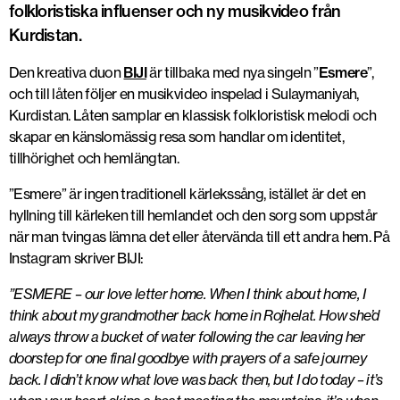
folkloristiska influenser och ny musikvideo från
Kurdistan.
Den kreativa duon
BIJI
är tillbaka med nya singeln ”
Esmere
”
,
och till låten följer en musikvideo inspelad i Sulaymaniyah,
Kurdistan. Låten samplar en klassisk folkloristisk melodi och
skapar en känslomässig resa som handlar om identitet,
tillhörighet och hemlängtan.
”Esmere” är ingen traditionell kärlekssång, istället är det en
hyllning till kärleken till hemlandet och den sorg som uppstår
när man tvingas lämna det eller återvända till ett andra hem. På
Instagram skriver BIJI:
”ESMERE – our love letter home. When I think about home, I
think about my grandmother back home in Rojhelat. How she’d
always throw a bucket of water following the car leaving her
doorstep for one final goodbye with prayers of a safe journey
back. I didn’t know what love was back then, but I do today – it’s