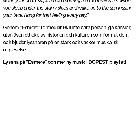
when your heart skips a beat meeting the mountains, it’s when
you sleep under the starry skies and wake up to the sun kissing
your face. I long for that feeling every day.”
Genom ”Esmere” förmedlar BIJI inte bara personliga känslor,
utan även ett eko av historien och kulturen som format dem,
och bjuder lyssnaren på en stark och vacker musikalisk
upplevelse.
Lyssna på ”Esmere” och mer ny musik i DOPEST
playlist
!