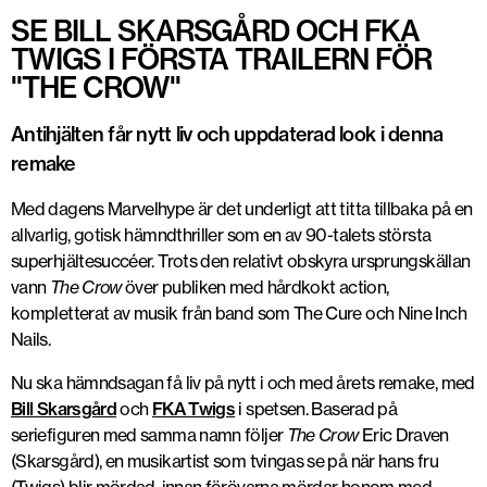
SE BILL SKARSGÅRD OCH FKA
TWIGS I FÖRSTA TRAILERN FÖR
''THE CROW''
Antihjälten får nytt liv och uppdaterad look i denna
remake
Med dagens Marvelhype är det underligt att titta tillbaka på en
allvarlig, gotisk hämndthriller som
en av 90-talets största
superhjältesuccéer. Trots den relativt obskyra ursprungskällan
vann
The Crow
över publiken med hårdkokt action,
kompletterat av musik från band som The Cure och Nine Inch
Nails.
Nu ska hämndsagan få liv på nytt i och med årets remake, med
Bill Skarsgård
och
FKA Twigs
i spetsen. Baserad på
seriefiguren med samma namn följer
The Crow
Eric Draven
(Skarsgård), en musikartist som tvingas se på när hans fru