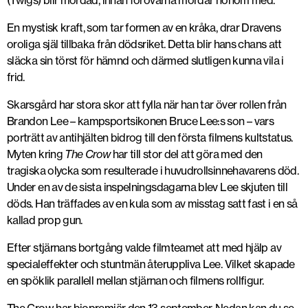
(Twigs) blir mördad, innan förövarna mördar honom med.
En mystisk kraft, som tar formen av en kråka, drar Dravens
oroliga själ tillbaka från dödsriket. Detta blir hans chans att
släcka sin törst för hämnd och därmed slutligen kunna vila i
frid.
Skarsgård har stora skor att fylla när han tar över rollen från
Brandon Lee – kampsportsikonen Bruce Lee:s son – vars
porträtt av antihjälten bidrog till den första filmens kultstatus.
Myten kring
The Crow
har till stor del att göra med den
tragiska olycka som resulterade i huvudrollsinnehavarens död.
Under en av de sista inspelningsdagarna blev Lee skjuten till
döds. Han träffades av en kula som av misstag satt fast i en så
kallad prop gun.
Efter stjärnans bortgång valde filmteamet att med hjälp av
specialeffekter och stuntmän återuppliva Lee. Vilket skapade
en spöklik parallell mellan stjärnan och filmens rollfigur.