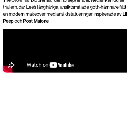
The Crow har biopremiär den 13 september. Nedan kan du se
trailern, där Lee’s långhåriga, ansiktsmålade goth-hämnare fått
en modern makeover med ansiktstatueringar inspirerade av
Lil
Peep
och
Post Malone
.