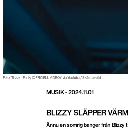
Foto: ”Blizzy – Farlig (OFFICIELL VIDEO)” via Youtube / Skärmavbild
MUSIK
-
2024.11.01
BLIZZY SLÄPPER VÄR
Ännu en somrig banger från Blizzy tar 