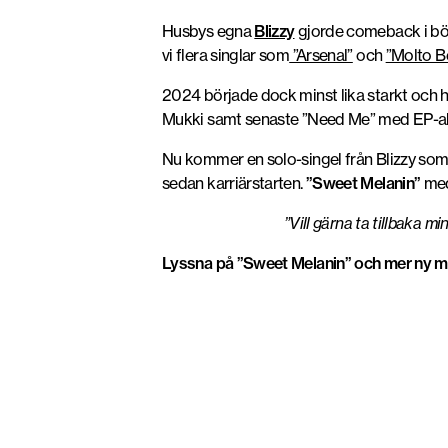
Husbys egna
Blizzy
gjorde comeback i börj
vi flera singlar som
”Arsenal”
och
”Molto Be
2024 började dock minst lika starkt och 
Mukki samt senaste ”Need Me” med EP-a
Nu kommer en solo-singel från Blizzy som 
sedan karriärstarten.
”Sweet Melanin”
med
”Vill gärna ta tillbaka 
Lyssna på ”Sweet Melanin” och mer ny mu