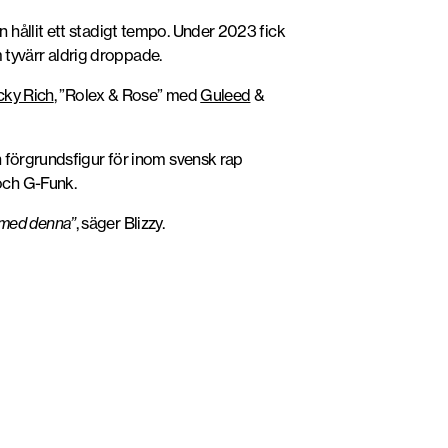
 hållit ett stadigt tempo. Under 2023 fick
tyvärr aldrig droppade.
cky Rich
, ”Rolex & Rose” med
Guleed
&
n förgrundsfigur för inom svensk rap
och G-Funk.
a med denna”
, säger Blizzy.