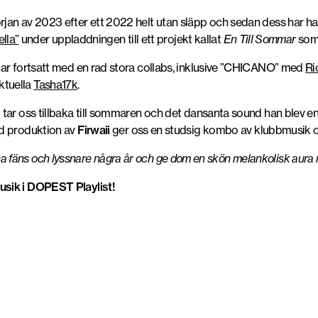
an av 2023 efter ett 2022 helt utan släpp och sedan dess har han
lla”
under uppladdningen till ett projekt kallat
En Till Sommar
som 
har fortsatt med en rad stora collabs, inklusive ”CHICANO” med
Ri
ktuella
Tasha17k
.
tar oss tillbaka till sommaren och det dansanta sound han blev e
 produktion av
Firwaii
ger oss en studsig kombo av klubbmusik 
mina fäns och lyssnare några år och ge dom en skön melankolisk aur
sik i DOPEST Playlist!