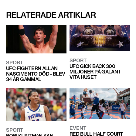
RELATERADE ARTIKLAR
SPORT
SPORT
UFC GICK BACK 300
UFC-FIGHTERN ALLAN
MILJONER PÅ GALAN I
NASCIMENTO DÖD - BLEV
VITA HUSET
34 ÅR GAMMAL
EVENT
SPORT
RED BULL HALF COURT
BOBI KLINTMAN KAN