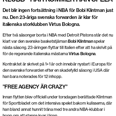
Det blir ingen fortsättning i NBA för Bobi Klintman just
nu. Den 23-åriga svenska forwarden är klar för
italienska storklubben Virtus Bologna.
Efter två säsonger borta i NBA med Detroit Pistons står det nu
klart var den svenske basketstjärnan
Bobi Klintman
spelar
nästa säsong. 23-åringen flyttar till Italien efter att ha skrivit på
för de regerande italienska mästarna
Virtus Bologna
.
Kontraktet är skrivet på 1+1 år och innebär nystart i Europa för
den svenske forwarden efter en skadefylld säsong i USA där
han bara noterades för 12 inhopp.
”FREE AGENCY ÄR CRAZY”
Innan flytten blev officiell under torsdagen berättade Klintman
för Sportbladet om det intensiva spelet bakom kulisserna, där
han bland annat hunnit träna med tre andra NBA-klubbar i
hopp om att stanna kvar i ligan.