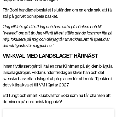
För Bobi handlade beslutet i slutändan om en enda sak: att få
stå på golvet och spela basket.
”Jag vill inte gå till ett lag och bara sitta på bänken och bli
”waivad” om ett år. Jag vill gå till ett ställe där de kommer lita på
mig, fokusera på mig och där jag får utvecklas. Att få speltid är
det viktigaste för mig just nu.”
VM-KVAL MED LANDSLAGET HÄRNÄST
Innan flyttlasset går till Italien drar Klintman på sig den blågula
landslagströjan. Redan under fredagen kliver han och det
svenska basketlandslaget ut på planen för att möta Tjeckien i
det viktiga kvalet till VM i Qatar 2027.
Ett tungt och smart klubbval för Bobi som nu får chansen att
dominera på europeisk toppnivå!