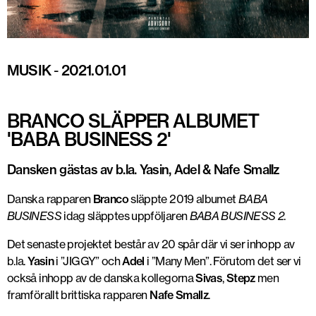
MUSIK
-
2021.01.01
BRANCO SLÄPPER ALBUMET
'BABA BUSINESS 2'
Dansken gästas av b.la. Yasin, Adel & Nafe Smallz
Danska rapparen
Branco
släppte 2019 albumet
BABA
BUSINESS
idag släpptes uppföljaren
BABA BUSINESS 2
.
Det senaste projektet består av 20 spår där vi ser inhopp av
b.la.
Yasin
i ”JIGGY” och
Adel
i ”Many Men”. Förutom det ser vi
också inhopp av de danska kollegorna
Sivas
,
Stepz
men
framförallt brittiska rapparen
Nafe Smallz
.