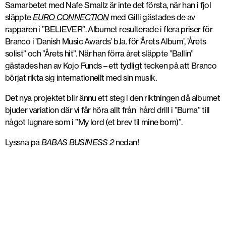
Samarbetet med Nafe Smallz är inte det första, när han i fjol
släppte
EURO CONNECTION
med Gilli gästades de av
rapparen i ”BELIEVER”. Albumet resulterade i flera priser för
Branco i ’Danish Music Awards’ b.la. för ’Årets Album’, ’Årets
solist” och ”Årets hit”. När han förra året släppte ”Ballin”
gästades han av Kojo Funds – ett tydligt tecken på att Branco
börjat rikta sig internationellt med sin musik.
Det nya projektet blir ännu ett steg i den riktningen då albumet
bjuder variation där vi får höra allt från hård drill i ”Burna” till
något lugnare som i ”My lord (et brev til mine born)”.
Lyssna på
BABAS BUSINESS 2
nedan!