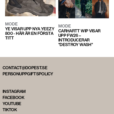
MODE
MODE
YE VISAR UPP NYA YEEZY
CARHARTT WIP VISAR
800 - HÄR ÄR EN FÖRSTA
UPP FW26 –
TITT
INTRODUCERAR
"DESTROY WASH"
CONTACT@DOPEST.SE
PERSONUPPGIFTSPOLICY
INSTAGRAM
FACEBOOK
YOUTUBE
TIKTOK