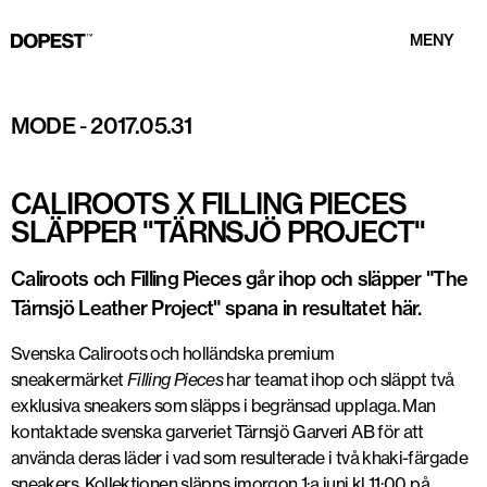
MENY
MODE
-
2017.05.31
CALIROOTS X FILLING PIECES
SLÄPPER "TÄRNSJÖ PROJECT"
Caliroots och Filling Pieces går ihop och släpper "The
Tärnsjö Leather Project" spana in resultatet här.
Svenska Caliroots och holländska premium
sneakermärket
Filling Pieces
har teamat ihop och släppt två
exklusiva sneakers som släpps i begränsad upplaga. Man
kontaktade svenska garveriet Tärnsjö Garveri AB för att
använda deras läder i vad som resulterade i två khaki-färgade
sneakers. Kollektionen släpps imorgon 1:a juni kl 11:00 på