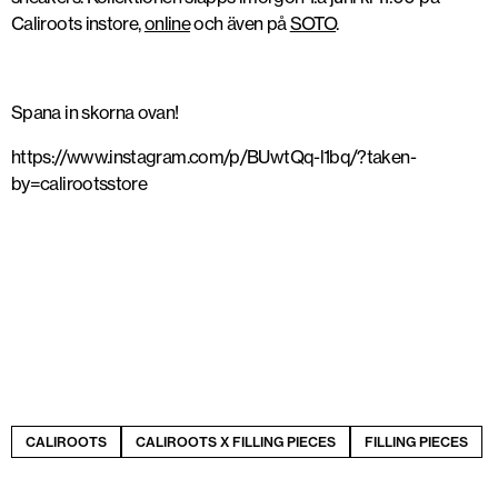
Caliroots instore,
online
och även på
SOTO
.
Spana in skorna ovan!
https://www.instagram.com/p/BUwtQq-l1bq/?taken-
by=calirootsstore
CALIROOTS
CALIROOTS X FILLING PIECES
FILLING PIECES