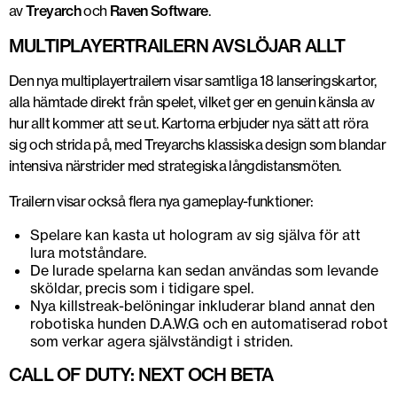
av
Treyarch
och
Raven Software
.
MULTIPLAYERTRAILERN AVSLÖJAR ALLT
Den nya multiplayertrailern visar samtliga
18 lanseringskartor
,
alla hämtade direkt från spelet, vilket ger en genuin känsla av
hur allt kommer att se ut. Kartorna erbjuder nya sätt att röra
sig och strida på, med Treyarchs klassiska design som blandar
intensiva närstrider med strategiska långdistansmöten.
Trailern visar också flera nya gameplay-funktioner:
Spelare kan kasta ut
hologram av sig själva
för att
lura motståndare.
De lurade spelarna kan sedan användas som
levande
sköldar
, precis som i tidigare spel.
Nya
killstreak-belöningar
inkluderar bland annat den
robotiska hunden
D.A.W.G
och en automatiserad robot
som verkar agera självständigt i striden.
CALL OF DUTY: NEXT OCH BETA