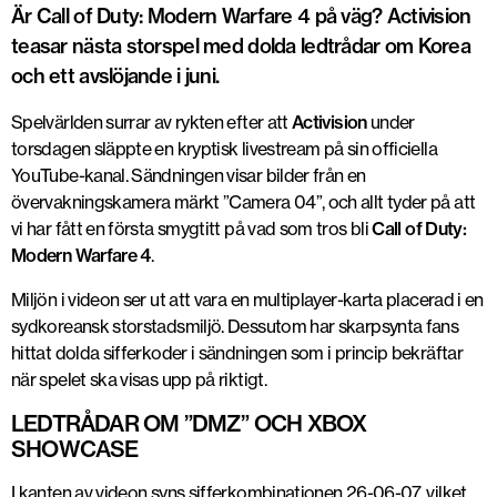
Är Call of Duty: Modern Warfare 4 på väg? Activision
teasar nästa storspel med dolda ledtrådar om Korea
och ett avslöjande i juni.
Spelvärlden surrar av rykten efter att
Activision
under
torsdagen släppte en kryptisk livestream på sin officiella
YouTube-kanal. Sändningen visar bilder från en
övervakningskamera märkt ”Camera 04”, och allt tyder på att
vi har fått en första smygtitt på vad som tros bli
Call of Duty:
Modern Warfare 4
.
Miljön i videon ser ut att vara en multiplayer-karta placerad i en
sydkoreansk storstadsmiljö. Dessutom har skarpsynta fans
hittat dolda sifferkoder i sändningen som i princip bekräftar
när spelet ska visas upp på riktigt.
LEDTRÅDAR OM ”DMZ” OCH XBOX
SHOWCASE
I kanten av videon syns sifferkombinationen 26-06-07, vilket