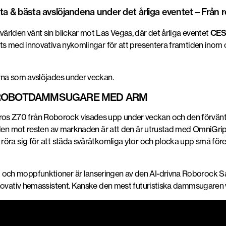
ta & bästa avslöjandena under det årliga eventet – Från 
rlden vänt sin blickar mot Las Vegas, där det årliga eventet
CES
ts med innovativa nykomlingar för att presentera framtiden inom 
rna som avslöjades under veckan.
 ROBOTDAMMSUGARE MED ARM
 Z70 från Roborock visades upp under veckan och den förväntas
naden mot resten av marknaden är att den är utrustad med OmniGri
röra sig för att städa svåråtkomliga ytor och plocka upp små f
ch moppfunktioner är lanseringen av den AI-drivna Roborock Sa
novativ hemassistent. Kanske den mest futuristiska dammsugaren v