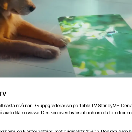
TV
till nästa nivå när LG uppgraderar sin portabla TV StanbyME. De
axeln likt en väska. Den kan även bytas ut och om du föredrar en 
kärm, en klar förbättring mot originalets 1080p. Den ska även ha