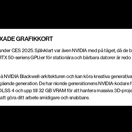
AXADE GRAFIKKORT
under CES 2025. Självklart var även NVIDIA med på tåget, då de bokst
X 50-seriens GPU:er för stationära och bärbara datorer är redo at
NVIDIA Blackwell-arkitekturen och kan köra kreativa generativa A
ående generation. De har nionde generationens NVIDIA-kodare f
LSS 4 och upp till 32 GB VRAM för att hantera massiva 3D-projekt.
 att göra ditt arbete smidigare och snabbare.