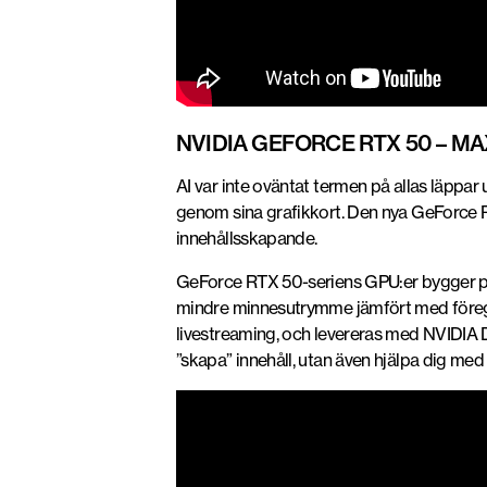
NVIDIA GEFORCE RTX 50 – M
AI var inte oväntat termen på allas läppar 
genom sina grafikkort. Den nya GeForce RT
innehållsskapande.
GeForce RTX 50-seriens GPU:er bygger på 
mindre minnesutrymme jämfört med föreg
livestreaming, och levereras med NVIDIA D
”skapa” innehåll, utan även hjälpa dig med