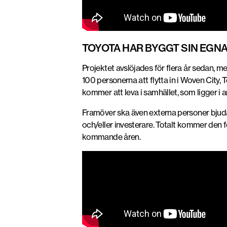
TOYOTA HAR BYGGT SIN EGNA
Projektet avslöjades för flera år sedan, m
100 personerna att flytta in i Woven City
kommer att leva i samhället, som ligger i an
Framöver ska även externa personer bjudas i
och/eller investerare. Totalt kommer den f
kommande åren.