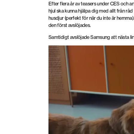
Efter flera år av teasers under CES och an
hjul ska kunna hjälpa dig med allt från råd
husdjur (perfekt för när du inte är hemma
den först avslöjades.
Samtidigt avslöjade Samsung att nästa lin