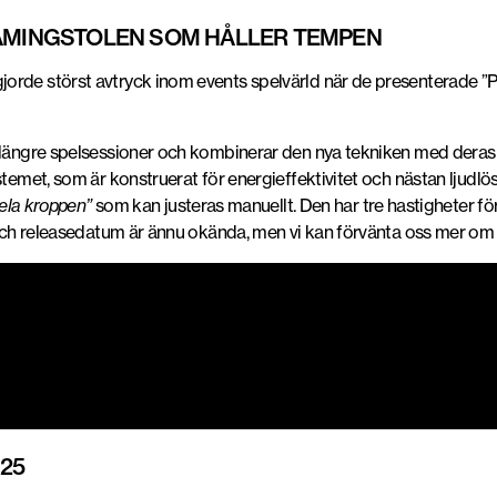
GAMINGSTOLEN SOM HÅLLER TEMPEN
rde störst avtryck inom events spelvärld när de presenterade ”Pr
r längre spelsessioner och kombinerar den nya tekniken med deras
temet, som är konstruerat för energieffektivitet och nästan ljudlös 
hela kroppen”
som kan justeras manuellt. Den har tre hastigheter f
s och releasedatum är ännu okända, men vi kan förvänta oss mer om
25