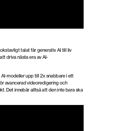
avligt talat får generativ AI till liv
t driva nästa era av AI-
I-modeller upp till 2x snabbare i ett
ör avancerad videoredigering och
 Det innebär alltså att den inte bara ska