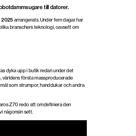
robotdammsugare till datorer.
 2025
arrangerats. Under fem dagar har
olika branschers teknologi, oavsett om
 dyka upp i butik redan under det
p, världens första massproducerade
öremål som strumpor, handdukar och andra
ros Z70 redo att omdefiniera den
i någonsin sett.