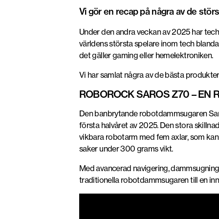
Vi gör en recap på några av de störs
Under den andra veckan av 2025 har techvä
världens största spelare inom tech blanda
det gäller gaming eller hemelektroniken.
Vi har samlat några av de bästa produkte
ROBOROCK SAROS Z70 – EN
Den banbrytande robotdammsugaren Saros
första halvåret av 2025. Den stora skill
vikbara robotarm med fem axlar, som kan 
saker under 300 grams vikt.
Med avancerad navigering, dammsugning o
traditionella robotdammsugaren till en in