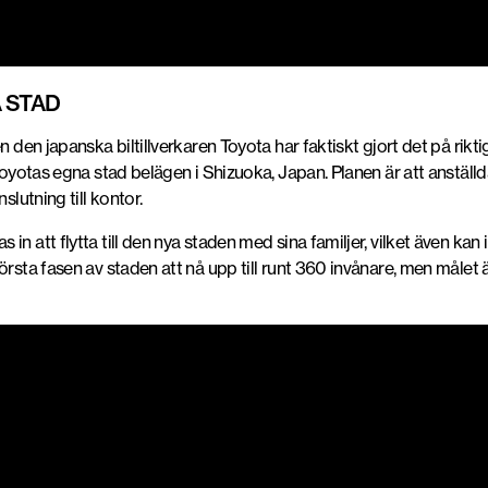
 STAD
en den japanska biltillverkaren Toyota har faktiskt gjort det på ri
, Toyotas egna stad belägen i Shizuoka, Japan. Planen är att anstä
slutning till kontor.
n att flytta till den nya staden med sina familjer, vilket även kan
örsta fasen av staden att nå upp till runt 360 invånare, men målet ä