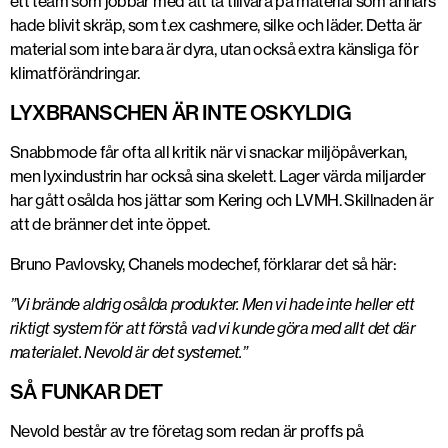
ett team som jobbar med att ta tillvara på material som annars
hade blivit skräp, som t.ex cashmere, silke och läder. Detta är
material som inte bara är dyra, utan också extra känsliga för
klimatförändringar.
LYXBRANSCHEN ÄR INTE OSKYLDIG
Snabbmode får ofta all kritik när vi snackar miljöpåverkan,
men lyxindustrin har också sina skelett. Lager värda miljarder
har gått osålda hos jättar som Kering och LVMH. Skillnaden är
att de bränner det inte öppet.
Bruno Pavlovsky, Chanels modechef, förklarar det så här:
”Vi brände aldrig osålda produkter. Men vi hade inte heller ett
riktigt system för att förstå vad vi kunde göra med allt det där
materialet. Nevold är det systemet.”
SÅ FUNKAR DET
Nevold består av tre företag som redan är proffs på