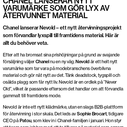
CHANEL LANSERAR NYTT
VARUMÄRKE SOM GÖR LYX AV
ÅTERVUNNET MATERIAL
Chanel lanserar Nevold – ett nytt återvinningsprojekt
som förvandlar lyxspill till framtidens material. Här är
allt du behöver veta.
Efter att ha bromsat sina prishöjningar på grund av svajande
försäljning väljer
Chanel
nu en ny väg.
Nevold
är
ett helt nytt
varumärke som tar vara på modebranschens överblivna
material och gör nåt nytt av det. Tänk deadstock, tygspill och
osålda plagg som får nytt liv. Nevold är en ordlek på ”Never
Old”, vilket är passande eftersom det handlar om att förvandla
gammalt till framtidens mode.
Nevold är inte ett nytt klädmärke, utan en slags
B2B-plattform
för återvinning i stor skala
. Det leds av
Sophie Brocart
, tidigare
CEO på
Patou
, som klev in i Chanel-familjen i januari. Hon styr