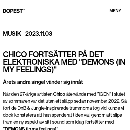
MENY
Chico. Foto: Pressbild
MUSIK
-
2023.11.03
CHICO FORTSÄTTER PÅ DET
ELEKTRONISKA MED "DEMONS (IN
MY FEELINGS)"
Årets andra singel vänder sig innåt
När den 27-årige artisten
Chico
återvände med
”IGEN”
i slutet
av sommaren var det utan ett släpp sedan november 2022. Så
fort de DnB & Jungle-inspirerade trummorna tog vid kunde vi
dock konstatera att han spenderat tiden väl, genom att slipa
fram en ny aspekt av sitt sound som idag fortsätter med
”DEMONS (in my feelings)”
.