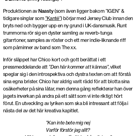
Produktionen av
Naasty
(som även ligger bakom ”IGEN” &
tidigare singlar som
”Kanté”
) börjar med Jersey Club innan den
bryts ned och bygger upp en ny grund i UK-dansmusik. Runt
trummorna rör sig en dyster samling av reverb-tunga
gitarrtoner, samples av röster och ett mer indie-liknande riff
som påminner av band som The xx.
Inför släppet har Chico kort och gott berättat i ett
pressmeddelande att
”Den här kommer att kännas”
, vilket
speglar sig i den introspektiva och dystra texten om att förstå
sina egna brister. Chico har aldrig varit rädd för att blotta sina
osäkerheter på sina låtar, men denna gång reflekterar han över
jagets inverkan på andra på ett sätt som vi inte riktigt hört
förut. En utveckling av lyriken som ska bli intressant att följa i
nästa del av det här kreativa kapitlet.
”Kan inte bete mig nej
Varför förstör jag allt?