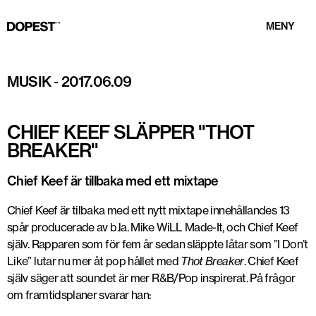
MENY
MUSIK
-
2017.06.09
CHIEF KEEF SLÄPPER "THOT
BREAKER"
Chief Keef är tillbaka med ett mixtape
Chief Keef är tilbaka med ett nytt mixtape innehållandes 13
spår producerade av b.la. Mike WiLL Made-It, och Chief Keef
själv. Rapparen som för fem år sedan släppte låtar som ”I Don’t
Like” lutar nu mer åt pop hållet med
Thot Breaker
. Chief Keef
själv säger att soundet är mer R&B/Pop inspirerat. På frågor
om framtidsplaner svarar han: