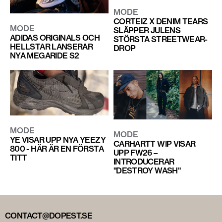
MODE
CORTEIZ X DENIM TEARS
MODE
SLÄPPER JULENS
ADIDAS ORIGINALS OCH
STÖRSTA STREETWEAR-
HELLSTAR LANSERAR
DROP
NYA MEGARIDE S2
MODE
MODE
YE VISAR UPP NYA YEEZY
CARHARTT WIP VISAR
800 - HÄR ÄR EN FÖRSTA
UPP FW26 –
TITT
INTRODUCERAR
"DESTROY WASH"
CONTACT@DOPEST.SE