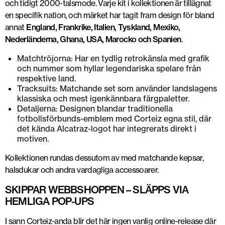
och tidigt 2000-talsmode. Varje kit i kollektionen är tillägnat
en specifik nation, och märket har tagit fram design för bland
annat
England, Frankrike, Italien, Tyskland, Mexiko,
Nederländerna, Ghana, USA, Marocko och Spanien
.
Matchtröjorna: Har en tydlig retrokänsla med grafik
och nummer som hyllar legendariska spelare från
respektive land.
Tracksuits: Matchande set som använder landslagens
klassiska och mest igenkännbara färgpaletter.
Detaljerna: Designen blandar traditionella
fotbollsförbunds-emblem med Corteiz egna stil, där
det kända Alcatraz-logot har integrerats direkt i
motiven.
Kollektionen rundas dessutom av med matchande kepsar,
halsdukar och andra vardagliga accessoarer.
SKIPPAR WEBBSHOPPEN – SLÄPPS VIA
HEMLIGA POP-UPS
I sann Corteiz-anda blir det här ingen vanlig online-release där