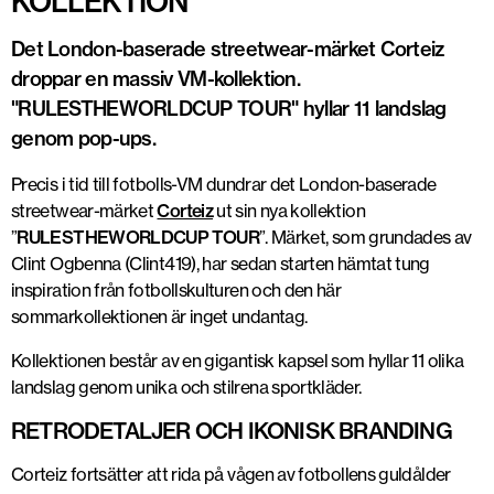
KOLLEKTION
Det London-baserade streetwear-märket Corteiz
droppar en massiv VM-kollektion.
"RULESTHEWORLDCUP TOUR" hyllar 11 landslag
genom pop-ups.
Precis i tid till fotbolls-VM dundrar det London-baserade
streetwear-märket
Corteiz
ut sin nya kollektion
”
RULESTHEWORLDCUP TOUR
”. Märket, som grundades av
Clint Ogbenna (Clint419), har sedan starten hämtat tung
inspiration från fotbollskulturen och den här
sommarkollektionen är inget undantag.
Kollektionen består av en gigantisk kapsel som hyllar 11 olika
landslag genom unika och stilrena sportkläder.
RETRODETALJER OCH IKONISK BRANDING
Corteiz fortsätter att rida på vågen av fotbollens guldålder