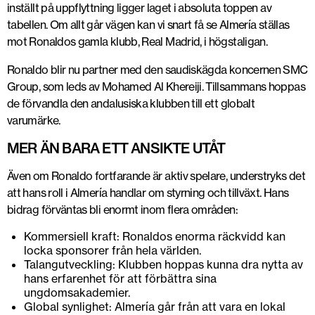
inställt på uppflyttning ligger laget i absoluta toppen av
tabellen. Om allt går vägen kan vi snart få se Almería ställas
mot Ronaldos gamla klubb, Real Madrid, i högstaligan.
Ronaldo blir nu partner med den saudiskägda koncernen SMC
Group, som leds av Mohamed Al Khereiji. Tillsammans hoppas
de förvandla den andalusiska klubben till ett globalt
varumärke.
MER ÄN BARA ETT ANSIKTE UTÅT
Även om Ronaldo fortfarande är aktiv spelare, understryks det
att hans roll i Almería handlar om styrning och tillväxt. Hans
bidrag förväntas bli enormt inom flera områden:
Kommersiell kraft: Ronaldos enorma räckvidd kan
locka sponsorer från hela världen.
Talangutveckling: Klubben hoppas kunna dra nytta av
hans erfarenhet för att förbättra sina
ungdomsakademier.
Global synlighet: Almería går från att vara en lokal