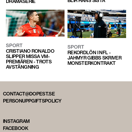
BLIR HANS SISTA
DRAMASERIE
SPORT
SPORT
CRISTIANO RONALDO
REKORDLÖN I NFL -
SLIPPER MISSA VM-
JAHMYR GIBBS SKRIVER
PREMIÄREN - TROTS
MONSTERKONTRAKT
AVSTÄNGNING
CONTACT@DOPEST.SE
PERSONUPPGIFTSPOLICY
INSTAGRAM
FACEBOOK