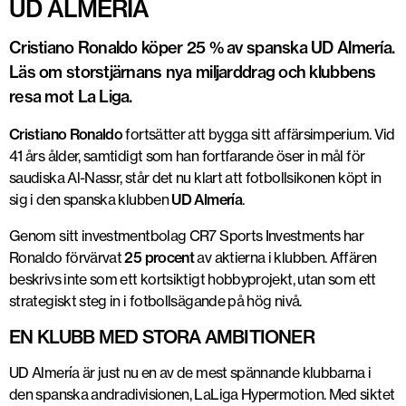
UD ALMERÍA
Cristiano Ronaldo köper 25 % av spanska UD Almería.
Läs om storstjärnans nya miljarddrag och klubbens
resa mot La Liga.
Cristiano Ronaldo
fortsätter att bygga sitt affärsimperium. Vid
41 års ålder, samtidigt som han fortfarande öser in mål för
saudiska Al-Nassr, står det nu klart att fotbollsikonen köpt in
sig i den spanska klubben
UD Almería
.
Genom sitt investmentbolag CR7 Sports Investments har
Ronaldo förvärvat
25 procent
av aktierna i klubben. Affären
beskrivs inte som ett kortsiktigt hobbyprojekt, utan som ett
strategiskt steg in i fotbollsägande på hög nivå.
EN KLUBB MED STORA AMBITIONER
UD Almería är just nu en av de mest spännande klubbarna i
den spanska andradivisionen, LaLiga Hypermotion. Med siktet