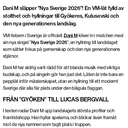
Dani M släpper "Nya Sverige 2026"! En VM-låt fylld av
stolthet och hyllningar till Gyökeres, Kulusevski och
den nya generationens landslag.
VM-febern i Sverige är officiell.
Dani M
kliver in i matchen med
sin nya singel ”
Nya Sverige 2026
”, en hyllning till landslaget
som sätter fokus på gemenskap och den nya generationens
stjärnor.
Dani M har aldrig varit rädd för att blanda musik med viktiga
budskap, och på singeln gör han just det. Låten är inte bara en
pepplåt inför mästerskapet, utan en hyllning till ett modernt
Sverige där alla får plats under den blågula flaggan.
FRÅN ”GYÖKEN” TILL LUCAS BERGVALL
I texten radar Dani M upp landslagets största profiler och
framtidshopp. Han hyllar spelarna, och blickar även framåt
mot de nya namnen som tagit plats i truppen.