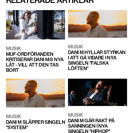
RELATERADE ARTIKLAR
MUSIK
MUSIK
DANI M HYLLAR STYRKAN
MUF-ORDFÖRANDEN
I ATT GÅ VIDARE I NYA
KRITISERAR DANI M:S NYA
SINGELN "FALSKA
LÅT - VILL ATT DEN TAS
LÖFTEN"
BORT
MUSIK
MUSIK
DANI M GÅR RAKT PÅ
DANI M SLÄPPER SINGELN
SANNINGEN I NYA
"SYSTEM"
SINGELN "HIPHOP"