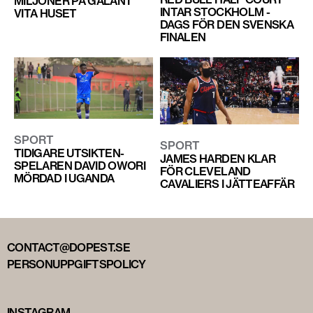
MILJONER PÅ GALAN I
INTAR STOCKHOLM -
VITA HUSET
DAGS FÖR DEN SVENSKA
FINALEN
SPORT
SPORT
TIDIGARE UTSIKTEN-
JAMES HARDEN KLAR
SPELAREN DAVID OWORI
FÖR CLEVELAND
MÖRDAD I UGANDA
CAVALIERS I JÄTTEAFFÄR
CONTACT@DOPEST.SE
PERSONUPPGIFTSPOLICY
INSTAGRAM