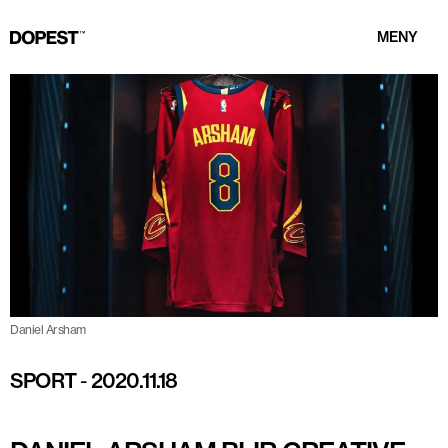
MENY
Daniel Arsham
SPORT
-
2020.11.18