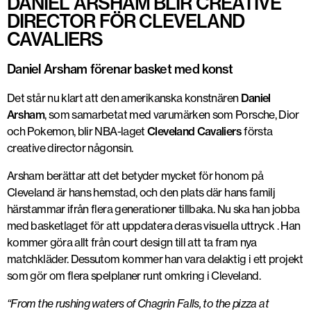
DANIEL ARSHAM BLIR CREATIVE
DIRECTOR FÖR CLEVELAND
CAVALIERS
Daniel Arsham förenar basket med konst
Det står nu klart att den amerikanska konstnären
Daniel
Arsham
, som samarbetat med varumärken som Porsche, Dior
och Pokemon, blir NBA-laget
Cleveland Cavaliers
första
creative director någonsin.
Arsham berättar att det betyder mycket för honom på
Cleveland är hans hemstad, och den plats där hans familj
härstammar ifrån flera generationer tillbaka. Nu ska han jobba
med basketlaget för att uppdatera deras visuella uttryck . Han
kommer göra allt från court design till att ta fram nya
matchkläder. Dessutom kommer han vara delaktig i ett projekt
som gör om flera spelplaner runt omkring i Cleveland.
“From the rushing waters of Chagrin Falls, to the pizza at