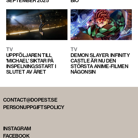
SEPTEMBER 2025
BIO
TV
TV
UPPFÖLJAREN TILL
DEMON SLAYER: INFINITY
'MICHAEL' SIKTAR PÅ
CASTLE ÄR NU DEN
INSPELNINGSSTART I
STÖRSTA ANIME-FILMEN
SLUTET AV ÅRET
NÅGONSIN
CONTACT@DOPEST.SE
PERSONUPPGIFTSPOLICY
INSTAGRAM
FACEBOOK