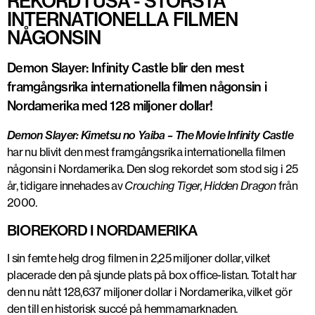
REKORD I USA - STÖRSTA
INTERNATIONELLA FILMEN
NÅGONSIN
Demon Slayer: Infinity Castle blir den mest
framgångsrika internationella filmen någonsin i
Nordamerika med 128 miljoner dollar!
Demon Slayer: Kimetsu no Yaiba – The Movie Infinity Castle
har nu blivit den
mest framgångsrika internationella filmen
någonsin i Nordamerika
. Den slog rekordet som stod sig i 25
år, tidigare innehades av
Crouching Tiger, Hidden Dragon
från
2000.
BIOREKORD I NORDAMERIKA
I sin femte helg drog filmen in
2,25 miljoner dollar
, vilket
placerade den på sjunde plats på box office-listan. Totalt har
den nu nått
128,637 miljoner dollar
i Nordamerika, vilket gör
den till en historisk succé på hemmamarknaden.