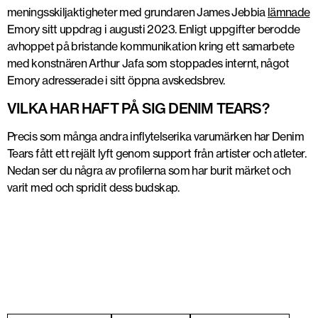
meningsskiljaktigheter med grundaren James Jebbia
lämnade
Emory sitt uppdrag
i augusti 2023
. Enligt uppgifter berodde
avhoppet på bristande kommunikation kring ett samarbete
med konstnären
Arthur Jafa
som stoppades internt, något
Emory adresserade i sitt öppna avskedsbrev.
VILKA HAR HAFT PÅ SIG DENIM TEARS?
Precis som många andra inflytelserika varumärken har
Denim
Tears
fått ett rejält lyft genom support från artister och atleter.
Nedan ser du några av profilerna som har burit märket och
varit med och spridit dess budskap.
Central Cee