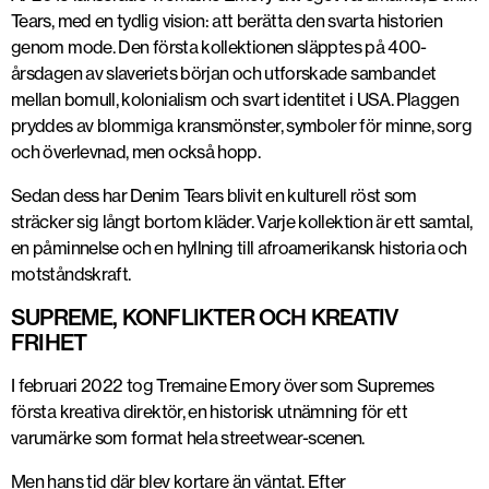
Tears
, med en tydlig vision: att
berätta den svarta historien
genom mode
.
Den första kollektionen släpptes på
400-
årsdagen av slaveriets början
och utforskade sambandet
mellan
bomull, kolonialism och svart identitet i USA
.
Plaggen
pryddes av
blommiga kransmönster
, symboler för minne, sorg
och överlevnad, men också hopp.
Sedan dess har Denim Tears blivit en kulturell röst som
sträcker sig långt bortom kläder. Varje kollektion är ett samtal,
en påminnelse och en hyllning till afroamerikansk historia och
motståndskraft.
SUPREME, KONFLIKTER OCH KREATIV
FRIHET
I
februari 2022
tog Tremaine Emory över som
Supremes
första kreativa direktör
,
en historisk utnämning för ett
varumärke som format hela streetwear-scenen.
Men hans tid där blev kortare än väntat. Efter