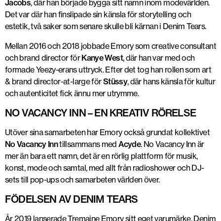
Jacobs
, där han började bygga sitt namn inom modevärlden.
Det var där han finslipade sin känsla för storytelling och
estetik, två saker som senare skulle bli kärnan i Denim Tears.
Mellan
2016 och 2018
jobbade Emory som
creative consultant
och brand director för
Kanye West
, där han var med och
formade Yeezy-erans uttryck. Efter det tog han rollen som
art
& brand director-at-large för
Stüssy
, där hans känsla för kultur
och autenticitet fick ännu mer utrymme.
Tremaine Emory. Foto: @casghst/Instagram
NO VACANCY INN – EN KREATIV RÖRELSE
Utöver sina samarbeten har Emory också
grundat kollektivet
No Vacancy Inn
tillsammans med
Acyde
. No Vacancy Inn är
mer än bara ett namn, det är en
rörlig plattform för musik,
konst, mode och samtal
, med allt från radioshower och DJ-
sets till pop-ups och samarbeten världen över.
FÖDELSEN AV DENIM TEARS
År
2019 lanserade Tremaine Emory sitt eget varumärke, Denim