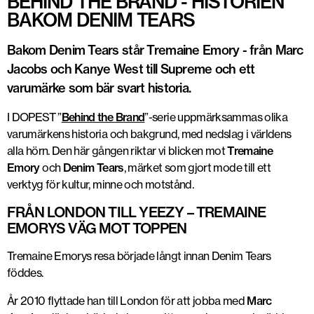
BEHIND THE BRAND - HISTORIEN
BAKOM DENIM TEARS
Bakom Denim Tears står Tremaine Emory - från Marc
Jacobs och Kanye West till Supreme och ett
varumärke som bär svart historia.
I DOPEST ”
Behind the Brand
”-serie uppmärksammas olika
varumärkens historia och bakgrund, med nedslag i världens
alla hörn. Den här gången riktar vi blicken mot
Tremaine
Emory
och
Denim Tears
, märket som gjort mode till ett
verktyg för kultur, minne och motstånd.
FRÅN LONDON TILL YEEZY – TREMAINE
EMORYS VÄG MOT TOPPEN
Tremaine Emorys resa började långt innan Denim Tears
föddes.
År
2010 flyttade han till London
för att jobba med
Marc