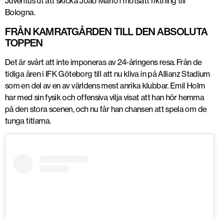
Juventus ut att skicka Joao Mario i motsatt riktning till
Bologna.
FRÅN KAMRATGÅRDEN TILL DEN ABSOLUTA
TOPPEN
Det är svårt att inte imponeras av 24-åringens resa. Från de
tidiga åren i IFK Göteborg till att nu kliva in på Allianz Stadium
som en del av en av världens mest anrika klubbar. Emil Holm
har med sin fysik och offensiva vilja visat att han hör hemma
på den stora scenen, och nu får han chansen att spela om de
tunga titlarna.