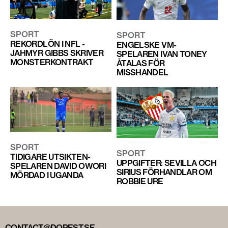
SPORT
SPORT
REKORDLÖN I NFL -
ENGELSKE VM-
JAHMYR GIBBS SKRIVER
SPELAREN IVAN TONEY
MONSTERKONTRAKT
ÅTALAS FÖR
MISSHANDEL
SPORT
SPORT
TIDIGARE UTSIKTEN-
UPPGIFTER: SEVILLA OCH
SPELAREN DAVID OWORI
SIRIUS FÖRHANDLAR OM
MÖRDAD I UGANDA
ROBBIE URE
CONTACT@DOPEST.SE