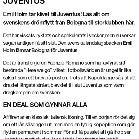
JUVENTUS
Emil Holm tar klivet till Juventus! Läs allt om
svenskens drömflytt från Bologna till storklubben här.
Det har viskats, ryktats och spekulerats i veckor, men nu verkar
sagan äntligen få sitt slut. Den svenska landslagsbacken
Emil
Holm lämnar Bologna för Juventus
.
Det är transfergurun Fabrizio Romano som har avfyrat sitt
berömda ”Here we go”, vilket i fotbollsvärlden är ungefär lika
säkert som ett brev på posten. Trots att Napoli länge såg ut att
dra det längsta strået, blev det till slut Juventus som vann
dragkampen om svensken.
EN DEAL SOM GYNNAR ALLA
Affären är en klassisk italiensk lösning. Till en början rör det sig
om ett lån säsongen ut, men med en tydlig köpoption som gör
flytten permanent i sommar. För att få pusslet att gå ihop ser