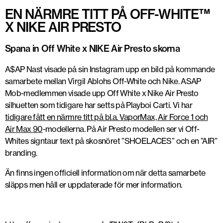
EN NÄRMRE TITT PÅ OFF-WHITE™
X NIKE AIR PRESTO
Spana in Off White x NIKE Air Presto skorna
A$AP Nast visade på sin Instagram upp en bild på kommande
samarbete mellan Virgil Ablohs Off-White och Nike. ASAP
Mob-medlemmen visade upp Off White x Nike Air Presto
silhuetten som tidigare har setts på Playboi Carti. Vi har
tidigare fått en närmre titt på bl.a. VaporMax, Air Force 1 och
Air Max 90
-modellerna. På Air Presto modellen ser vi Off-
Whites signtaur text på skosnöret ”SHOELACES” och en ”AIR”
branding.
Än finns ingen officiell information om när detta samarbete
släpps men håll er uppdaterade för mer information.