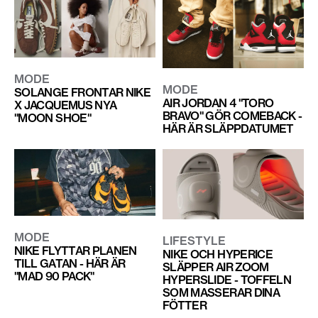
MODE
MODE
SOLANGE FRONTAR NIKE
AIR JORDAN 4 "TORO
X JACQUEMUS NYA
BRAVO" GÖR COMEBACK -
"MOON SHOE"
HÄR ÄR SLÄPPDATUMET
MODE
LIFESTYLE
NIKE FLYTTAR PLANEN
NIKE OCH HYPERICE
TILL GATAN - HÄR ÄR
SLÄPPER AIR ZOOM
"MAD 90 PACK"
HYPERSLIDE - TOFFELN
SOM MASSERAR DINA
FÖTTER