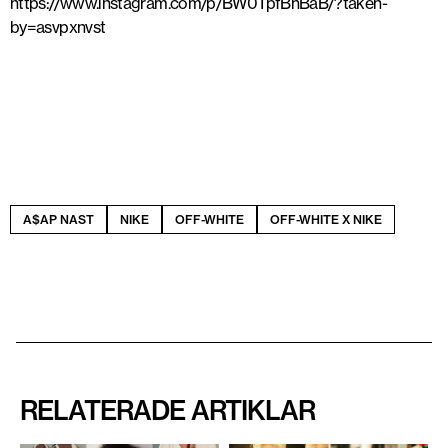
https://www.instagram.com/p/BW0TpfBhBaB/?taken-
by=asvpxnvst
A$AP NAST
NIKE
OFF-WHITE
OFF-WHITE X NIKE
RELATERADE ARTIKLAR