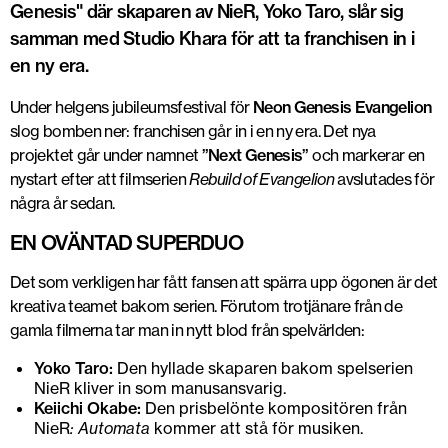
Genesis" där skaparen av NieR, Yoko Taro, slår sig
samman med Studio Khara för att ta franchisen in i
en ny era.
Under helgens jubileumsfestival för
Neon Genesis Evangelion
slog bomben ner: franchisen går in i en ny era. Det nya
projektet går under namnet
”Next Genesis”
och markerar en
nystart efter att filmserien
Rebuild of Evangelion
avslutades för
några år sedan.
EN OVÄNTAD SUPERDUO
Det som verkligen har fått fansen att spärra upp ögonen är det
kreativa teamet bakom serien. Förutom trotjänare från de
gamla filmerna tar man in nytt blod från spelvärlden:
Yoko Taro:
Den hyllade skaparen bakom spelserien
NieR kliver in som manusansvarig.
Keiichi Okabe:
Den prisbelönte kompositören från
NieR
: Automata
kommer att stå för musiken.