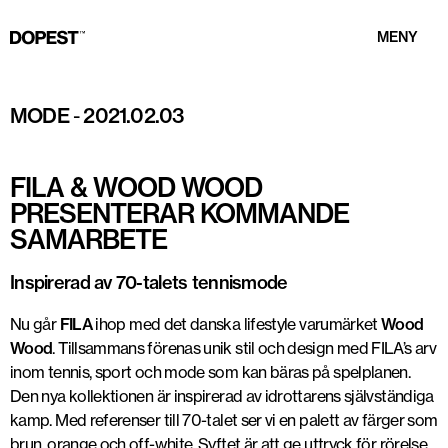
MENY
Wood Wood
MODE
-
2021.02.03
FILA & WOOD WOOD
PRESENTERAR KOMMANDE
SAMARBETE
Inspirerad av 70-talets tennismode
Nu går
FILA
ihop med det danska lifestyle varumärket
Wood
Wood
. Tillsammans förenas unik stil och design med FILA’s arv
inom tennis, sport och mode som kan bäras på spelplanen.
Den nya kollektionen är inspirerad av idrottarens självständiga
kamp. Med referenser till 70-talet ser vi en palett av färger som
brun, orange och off-white. Syftet är att ge uttryck för rörelse.