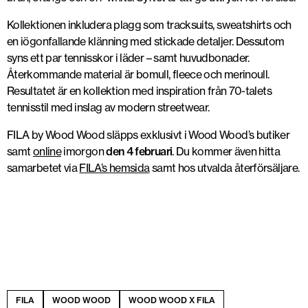
Kollektionen inkludera plagg som tracksuits, sweatshirts och
en iögonfallande klänning med stickade detaljer. Dessutom
syns ett par tennisskor i läder – samt huvudbonader.
Återkommande material är bomull, fleece och merinoull.
Resultatet är en kollektion med inspiration från 70-talets
tennisstil med inslag av modern streetwear.
FILA by Wood Wood släpps exklusivt i Wood Wood’s butiker
samt
online
imorgon
den 4 februari
. Du kommer även hitta
samarbetet via
FILA’s hemsida
samt hos utvalda återförsäljare.
FILA
WOOD WOOD
WOOD WOOD X FILA